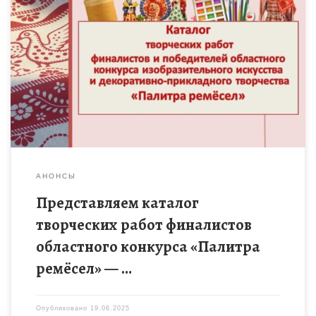
Областной конкурс изобразительного искусства и
декоративно-прикладного творчества «Палитра ремёсел»
является площадкой для выявления и поддержки талантливых
и одарённых детей, подростков и их педагогов в области […]
АНОНСЫ
Представляем каталог
творческих работ финалистов
областного конкурса «Палитра
ремёсел» — …
Опубликовано
19.06.2025