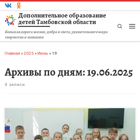
Перейти к содержимому
Дополнительное образование
детей Тамбовской области
Search
Ме
Большая дорога жизни, добра и света, удивительного мира
творчества и познания
Главная
»
2025
»
Июнь
»
19
Архивы по дням:
19.06.2025
4 записи
Ребята из лагеря дневного пребывания «Непоседы» Центра