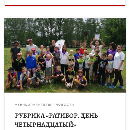
Утро в лагере дневного пребывания «Ратибор», как обычно,
началось с веселой зарядки. Ребята окончательно
проснулись и получили заряд бодрости и хорошего
настроения. Минутка здоровья «Солнечные […]
МУНИЦИПАЛИТЕТЫ
НОВОСТИ
РУБРИКА «РАТИБОР. ДЕНЬ
ЧЕТЫРНАДЦАТЫЙ»