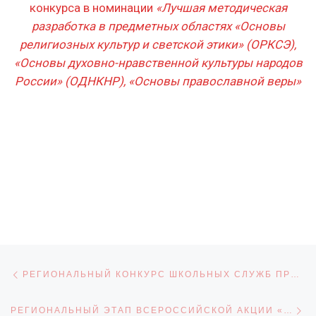
конкурса в номинации
«Лучшая методическая
разработка в предметных областях «Основы
религиозных культур и светской этики» (ОРКСЭ),
«Основы духовно-нравственной культуры народов
России» (ОДНКНР), «Основы православной веры»
Навигация по записям
Предыдущая запись
РЕГИОНАЛЬНЫЙ КОНКУРС ШКОЛЬНЫХ СЛУЖБ ПРИМИРЕНИЯ «КЛЮЧ К СОГЛАСИЮ»
С
РЕГИОНАЛЬНЫЙ ЭТАП ВСЕРОССИЙСКОЙ АКЦИИ «ФИЗИЧЕСКАЯ КУЛЬТУРА И СПОРТ-АЛЬТЕРНАТИВА ПАГУБНЫМ ПРИВЫЧКАМ»