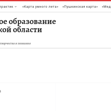
практик
«Карта умного лета»
«Пушкинская карта»
«Мед
ое образование
кой области
творчества и познания
а