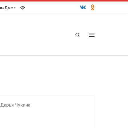
иаДом»
Search
Меню
Дарья Чукина