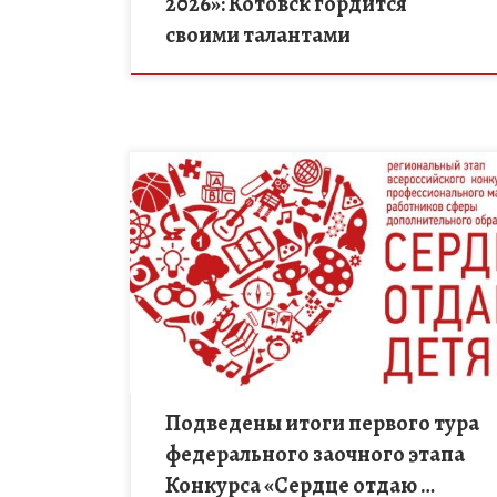
2026»: Котовск гордится
своими талантами
На основе экспертных оценок конкурсных
материалов участников первого тура
федерального заочного этапа Конкурса
объявлены победители, прошедшие во второй тур
заочного этапа. В номинации «Педагог
дополнительного […]
Подведены итоги первого тура
федерального заочного этапа
Конкурса «Сердце отдаю …