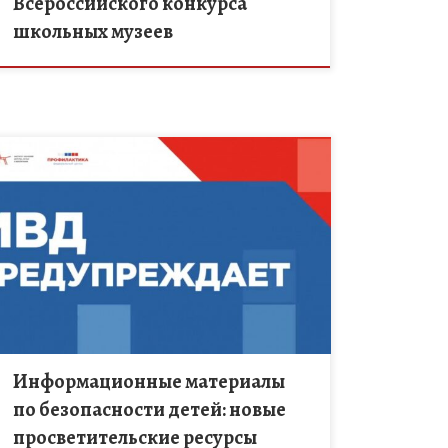
Всероссийского конкурса
школьных музеев
Департамент государственной политики в сфере
защиты прав детей Минпросвещения России
направил в образовательные организации
просветительские информационные материалы.
Они подготовлены совместно Главным
управлением на транспорте МВД […]
Информационные материалы
по безопасности детей: новые
просветительские ресурсы