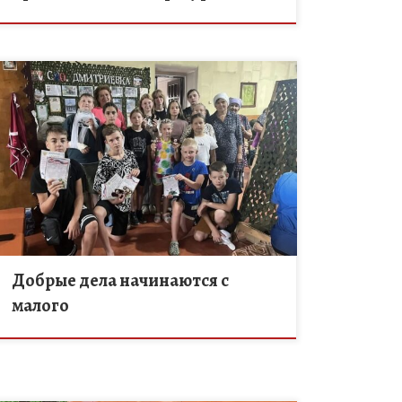
16 июля воспитанники лагеря дневного
пребывания «Дружный» при МБОУ ДО «Дом
творчества» Никифоровского МО посетили
старый храм. Там трудится группа неравнодушных
женщин — они плетут […]
Добрые дела начинаются с
малого