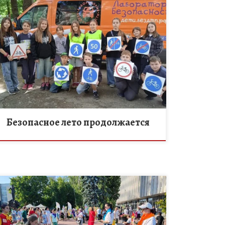
Лето в разгаре, а значит, мобильный автогородок
«Лаборатория безопасности» продолжает
колесить по загородным оздоровительным
лагерям области, чтобы напомнить ребятам о
главном. На этой неделе специалисты […]
Безопасное лето продолжается
Педагоги Центра дополнительного образования
детей стали частью яркого события в Сквере