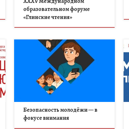
XXXV Международном
образовательном форуме
«Глинские чтения»
Министерство образования и науки Тамбовской
области подготовило профилактические
видеоролики «Осторожно, мошенники!» и
«Вербовка». Эти материалы помогут педагогам и
наставникам вести разъяснительную работу с
ребятами. Подростки […]
Безопасность молодёжи — в
фокусе внимания