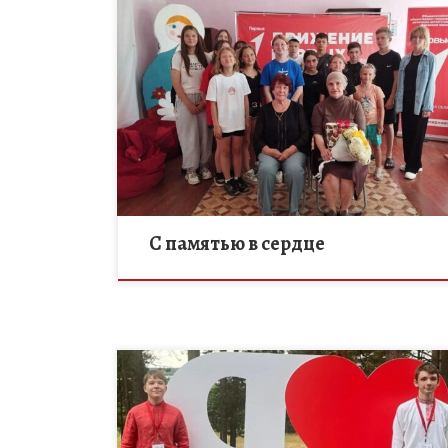
14 июля в МБОУ ДО «Дом творчества»
Никифоровского МО для воспитанников ЛДП
«Дружный» был проведен час памяти,
организованный совместно с ветеранской
организацией Никифоровского округа.
Мероприятие […]
С памятью в сердце
С 2 по 5 июля 2026 года в Вологодской области, на
базе образовательного центра «Корабелы