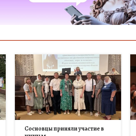
С 27 по 29 июля 2026 года в Троице-Сергиевой
Лавре проходит значимое для всех, кто
занимается просвещением и воспитанием,
событие — XXXV Международный
образовательный форум […]
Сосновцы приняли участие в