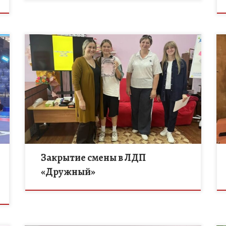
24 июля завершил свою работу лагерь дневного
пребывания «Дружный» при МБОУ ДО «Дом
о
творчества» Никифоровского МО. Смена
получилась яркой и насыщенной — именно такой,
какой […]
Закрытие смены в ЛДП
«Дружный»