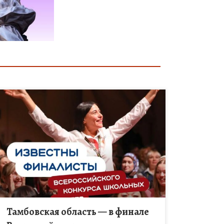
По итогам отборочного этапа Тамбовская область
вошла в число финалистов Всероссийского
конкурса школьных музеев. В заключительный
этап прошли 150 участников из 61 региона страны.
Среди […]
Тамбовская область — в финале