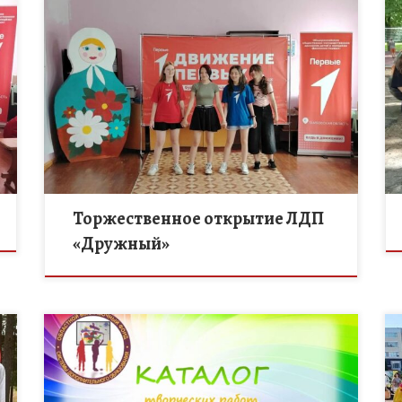
10 июля состоялось торжественное открытие
лагеря дневного пребывания «Дружный». С самого
первого дня ребята и педагоги готовились к этому
событию: разучивали танцы, песни, игры — […]
Торжественное открытие ЛДП
«Дружный»
Областной выставочный фонд системы
дополнительного образования предлагает
познакомиться с творческими работами учащихся