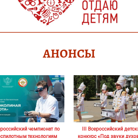
АНОНСЫ
российский чемпионат по
III Всероссийский детск
еспилотным технологиям
конкурс «Под звуки духо