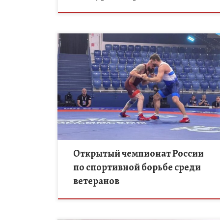
С 25 по 28 июля в Москве на «Волейбольной арене
Динамо» проходил Открытый чемпионат России п
спортивной борьбе среди ветеранов — турнир, где
доказывают, что […]
Открытый чемпионат России
по спортивной борьбе среди
ветеранов