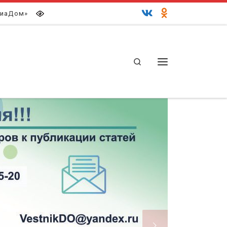
иаДом»
Search
Меню