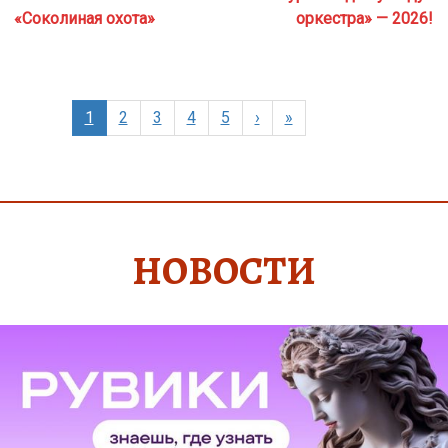
«Соколиная охота»
оркестра» — 2026!
1
2
3
4
5
›
»
НОВОСТИ