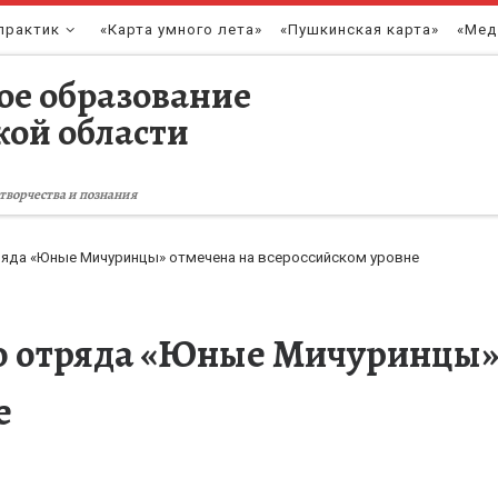
практик
«Карта умного лета»
«Пушкинская карта»
«Мед
ое образование
кой области
творчества и познания
ряда «Юные Мичуринцы» отмечена на всероссийском уровне
о отряда «Юные Мичуринцы»
е