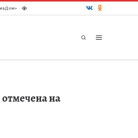
иаДом»
Search
Меню
 отмечена на