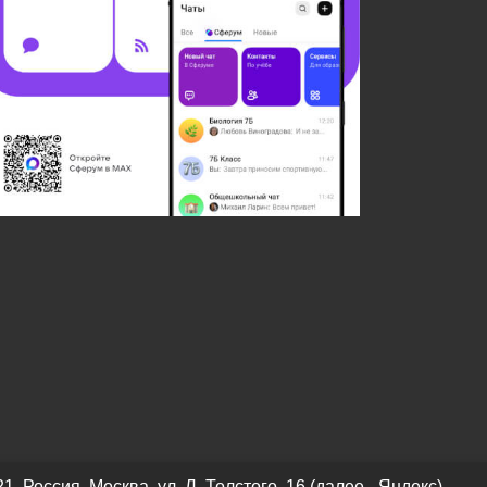
оссия, Москва, ул. Л. Толстого, 16 (далее - Яндекс).