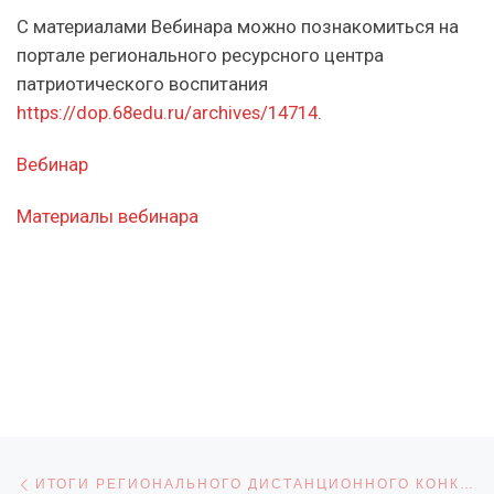
С материалами Вебинара можно познакомиться на
портале регионального ресурсного центра
патриотического воспитания
https://dop.68edu.ru/archives/14714
.
Вебинар
Материалы вебинара
Навигация по записям
Предыдущая запись
ИТОГИ РЕГИОНАЛЬНОГО ДИСТАНЦИОННОГО КОНКУРСНОГО МАРАФОНА «ТАМБОВЩИНА ПАТРИОТИЧЕСКАЯ»