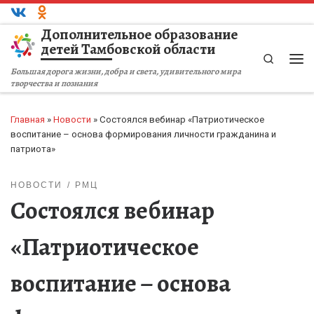
Перейти к содержимому
Дополнительное образование
детей Тамбовской области
Search
Ме
Большая дорога жизни, добра и света, удивительного мира
творчества и познания
Главная
»
Новости
»
Состоялся вебинар «Патриотическое
воспитание – основа формирования личности гражданина и
патриота»
НОВОСТИ
РМЦ
Состоялся вебинар
«Патриотическое
воспитание – основа