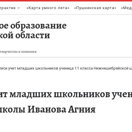
практик
«Карта умного лета»
«Пушкинская карта»
«Мед
ое образование
кой области
творчества и познания
писи учит младших школьников ученица 11 класса Нижнешибряйской 
ит младших школьников учени
колы Иванова Агния