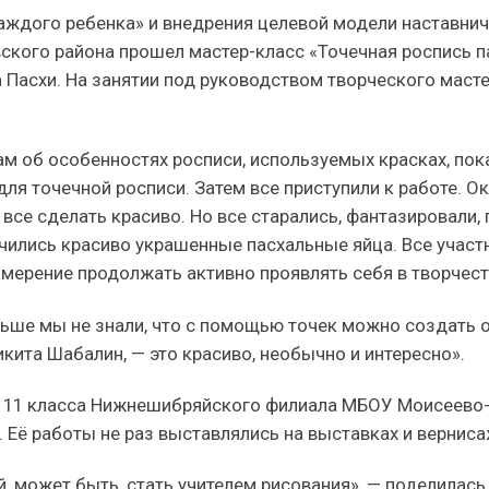
каждого ребенка» и внедрения целевой модели наставн
ого района прошел мастер-класс «Точечная роспись п
Пасхи. На занятии под руководством творческого маст
ам об особенностях росписи, используемых красках, пока
для точечной росписи. Затем все приступили к работе. О
а все сделать красиво. Но все старались, фантазировали
учились красиво украшенные пасхальные яйца. Все учас
амерение продолжать активно проявлять себя в творчест
ньше мы не знали, что с помощью точек можно создать 
кита Шабалин, — это красиво, необычно и интересно».
я 11 класса Нижнешибряйского филиала МБОУ Моисеево-
 Её работы не раз выставлялись на выставках и верниса
й, может быть, стать учителем рисования», — поделилась