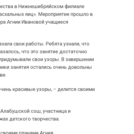
ичества в Нижнешибряйском филиале
асхальных яиц». Мероприятие прошло в
ера Агнии Ивановой учащиеся
зала свои работы. Ребята узнали, что
казалось, что это занятие достаточно
, придумывали свои узоры. В завершении
тники занятия остались очень довольны
ве.
очень красивые узоры, – делится своими
Алабушской сош, участница и
жах детского творчества.
 своими планами Агния.