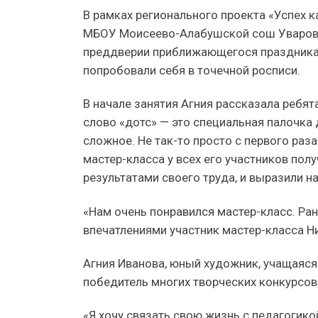
В рамках регионального проекта «Успех 
МБОУ Моисеево-Алабушской сош Уваровск
преддверии приближающегося праздника 
попробовали себя в точечной росписи.
В начале занятия Агния рассказала ребят
слово «дотс» — это специальная палочка 
сложное. Не так-то просто с первого раз
мастер-класса у всех его участников пол
результатами своего труда, и выразили н
«Нам очень понравился мастер-класс. Ра
впечатлениями участник мастер-класса Ни
Агния Иванова, юный художник, учащаяс
победитель многих творческих конкурсов.
«Я хочу связать свою жизнь с педагогико