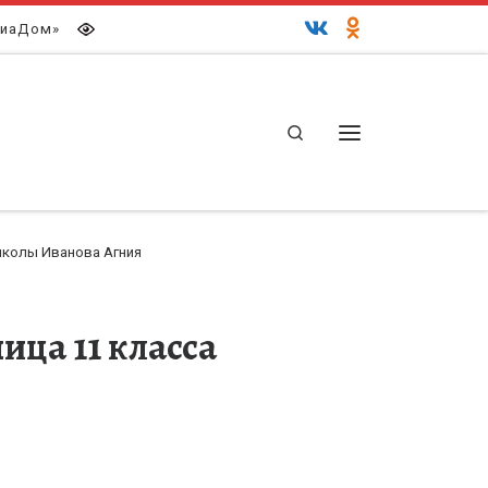
иаДом»
Search
Меню
школы Иванова Агния
ца 11 класса