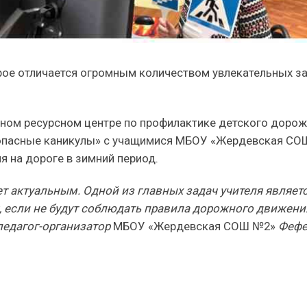
рое отличается огромным количеством увлекательных з
ьном ресурсном центре по профилактике детского доро
опасные каникулы» с учащимися МБОУ «Жердевская СОШ
 на дороге в зимний период.
ет актуальным. Одной из главных задач учителя являет
 если не будут соблюдать правила дорожного движени
педагог-организатор
МБОУ «Жердевская СОШ №2»
Фефе