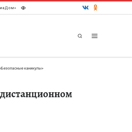
иаДом»
Search
Меню
 «Безопасные каникулы»
в дистанционном