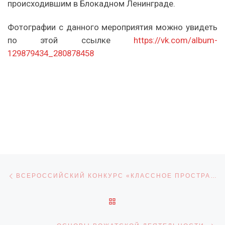
происходившим в Блокадном Ленинграде.
Фотографии с данного мероприятия можно увидеть
по этой ссылке
https://vk.com/album-
129879434_280878458
Навигация по записям
Предыдущая запись
ВСЕРОССИЙСКИЙ КОНКУРС «КЛАССНОЕ ПРОСТРАНСТВО»
ОБРАТНО К СПИСКУ ЗАПИ
С