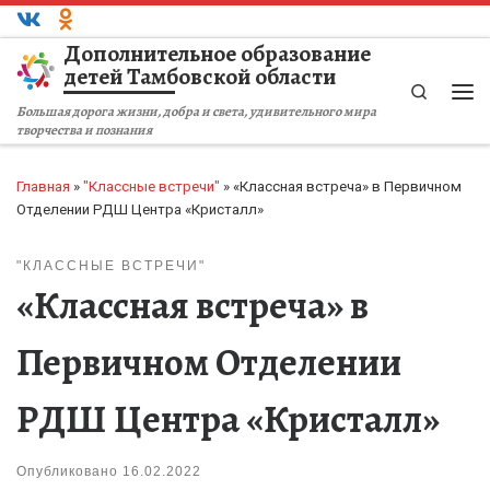
Перейти к содержимому
Дополнительное образование
детей Тамбовской области
Search
Ме
Большая дорога жизни, добра и света, удивительного мира
творчества и познания
Главная
»
"Классные встречи"
»
«Классная встреча» в Первичном
Отделении РДШ Центра «Кристалл»
"КЛАССНЫЕ ВСТРЕЧИ"
«Классная встреча» в
Первичном Отделении
РДШ Центра «Кристалл»
Опубликовано
16.02.2022