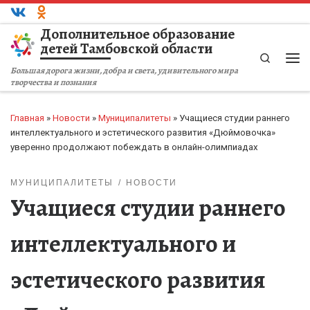
Перейти к содержимому
Дополнительное образование
детей Тамбовской области
Search
Ме
Большая дорога жизни, добра и света, удивительного мира
творчества и познания
Главная
»
Новости
»
Муниципалитеты
»
Учащиеся студии раннего
интеллектуального и эстетического развития «Дюймовочка»
уверенно продолжают побеждать в онлайн-олимпиадах
МУНИЦИПАЛИТЕТЫ
НОВОСТИ
Учащиеся студии раннего
интеллектуального и
эстетического развития