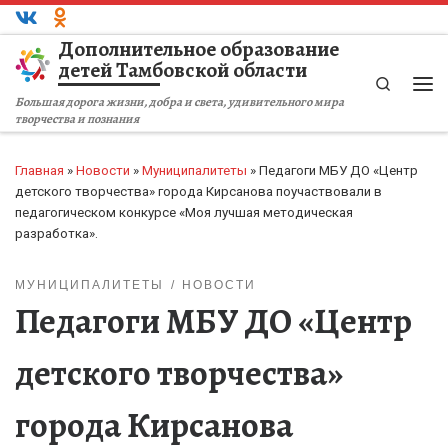
Перейти к содержимому
Дополнительное образование
детей Тамбовской области
Search
Ме
Большая дорога жизни, добра и света, удивительного мира
творчества и познания
Главная
»
Новости
»
Муниципалитеты
»
Педагоги МБУ ДО «Центр
детского творчества» города Кирсанова поучаствовали в
педагогическом конкурсе «Моя лучшая методическая
разработка».
МУНИЦИПАЛИТЕТЫ
НОВОСТИ
Педагоги МБУ ДО «Центр
детского творчества»
города Кирсанова