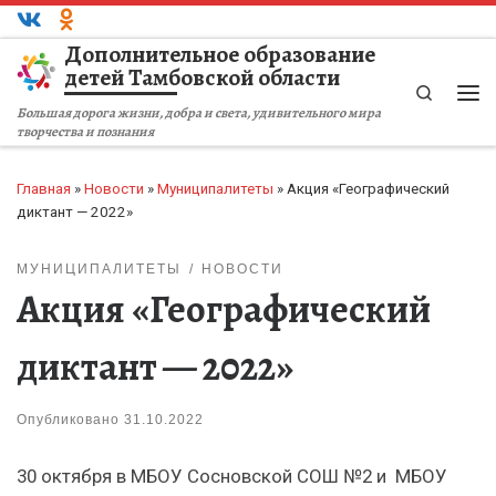
Перейти к содержимому
Дополнительное образование
детей Тамбовской области
Search
Ме
Большая дорога жизни, добра и света, удивительного мира
творчества и познания
Главная
»
Новости
»
Муниципалитеты
»
Акция «Географический
диктант — 2022»
МУНИЦИПАЛИТЕТЫ
НОВОСТИ
Акция «Географический
диктант — 2022»
Опубликовано
31.10.2022
30 октября в МБОУ Сосновской СОШ №2 и МБОУ