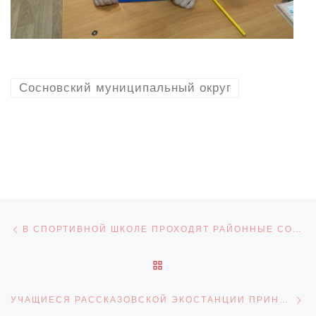
Сосновский муниципальный округ
Навигация по записям
Предыдущая запись
В СПОРТИВНОЙ ШКОЛЕ ПРОХОДЯТ РАЙОННЫЕ СОРЕВНОВАНИЯ ПО БАСКЕТБОЛУ
ОБРАТНО К СПИСКУ ЗАПИ
С
УЧАЩИЕСЯ РАССКАЗОВСКОЙ ЭКОСТАНЦИИ ПРИНЯЛИ УЧАСТИЕ В ОБЩЕРОССИЙСКОМ ЭКОУРОКЕ «РАЗДЕЛЯЙ С НАМИ»