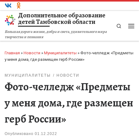
Перейти к содержимому
Дополнительное образование
детей Тамбовской области
Search
Ме
Большая дорога жизни, добра и света, удивительного мира
творчества и познания
Главная
»
Новости
»
Муниципалитеты
»
Фото-челледж «Предметы
у меня дома, где размещен герб России»
МУНИЦИПАЛИТЕТЫ
НОВОСТИ
Фото-челледж «Предметы
у меня дома, где размещен
герб России»
Опубликовано
01.12.2022