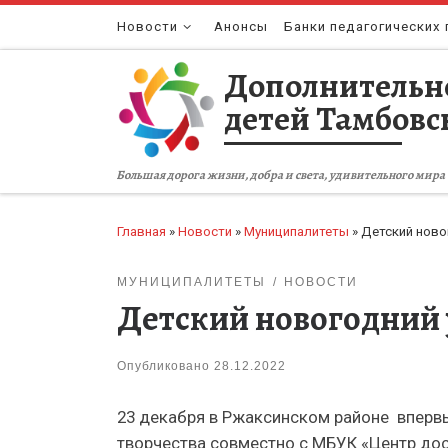
Перейти к содержимому
Новости
Анонсы
Банки педагогических 
Дополнительн
детей Тамбовс
Большая дорога жизни, добра и света, удивительного мира 
Главная
»
Новости
»
Муниципалитеты
»
Детский ново
МУНИЦИПАЛИТЕТЫ
НОВОСТИ
Детский новогодний 
Опубликовано
28.12.2022
23 декабря в Ржаксинском районе вперв
творчества совместно с МБУК «Центр дос