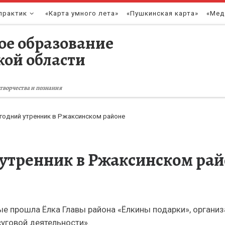
практик
«Карта умного лета»
«Пушкинская карта»
«Мед
ое образование
кой области
творчества и познания
годний утренник в Ржаксинском районе
утренник в Ржаксинском ра
ые прошла Ёлка Главы района «Ёлкины подарки», органи
уговой деятельности».