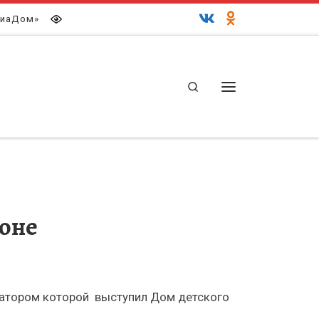
иаДом»
Search
Меню
йоне
затором которой выступил Дом детского