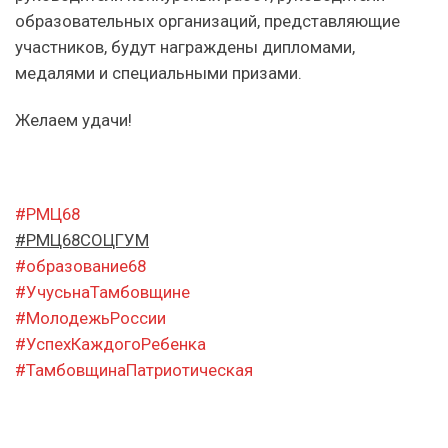
образовательных организаций, представляющие
участников, будут награждены дипломами,
медалями и специальными призами.
Желаем удачи!
#РМЦ68
#РМЦ68СОЦГУМ
#образование68
#УчусьнаТамбовщине
#МолодежьРоссии
#УспехКаждогоРебенка
#ТамбовщинаПатриотическая