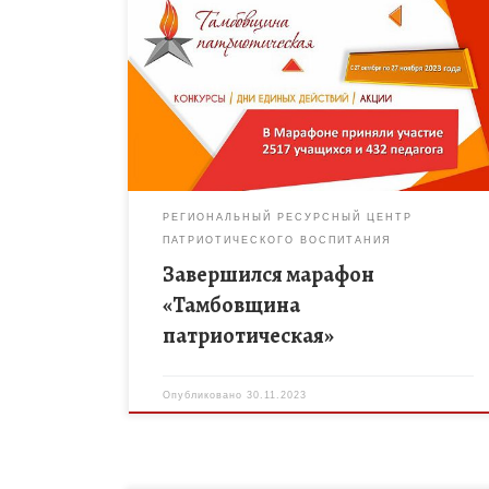
Подведены итоги регионального дистанционного
событийного марафона «Тамбовщина
патриотическая», который способствовал
созданию благоприятных условий для повышения
профессиональной компетентности и творческой
активности руководителей и членов объединений
(клубов, […]
РЕГИОНАЛЬНЫЙ РЕСУРСНЫЙ ЦЕНТР
ПАТРИОТИЧЕСКОГО ВОСПИТАНИЯ
Завершился марафон
«Тамбовщина
патриотическая»
Опубликовано
30.11.2023