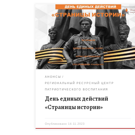
15 ноября 2023 года в рамках регионального
событийного марафона «Тамбовщина
патриотическая» состоится тестирование
«Страницы истории». К участию приглашаются
команды в количестве 4 человек, воспитанники
юнармейских отрядов, […]
АНОНСЫ
РЕГИОНАЛЬНЫЙ РЕСУРСНЫЙ ЦЕНТР
ПАТРИОТИЧЕСКОГО ВОСПИТАНИЯ
День единых действий
«Страницы истории»
Опубликовано
14.11.2023