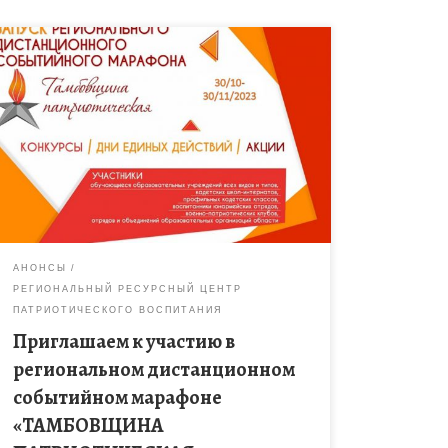
Региональный ресурсный центр патриотического
воспитания информирует о запуске
дистанционного событийного марафона
«Тамбовщина патриотическая» с 30 октября по 30
ноября 2023 года. Марафон «Тамбовщина
патриотическая» проводится […]
АНОНСЫ
РЕГИОНАЛЬНЫЙ РЕСУРСНЫЙ ЦЕНТР
ПАТРИОТИЧЕСКОГО ВОСПИТАНИЯ
Приглашаем к участию в
региональном дистанционном
событийном марафоне
«ТАМБОВЩИНА