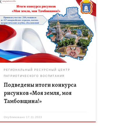
Конкурс рисунков «Моя земля, моя Тамбовщина»
проводился в рамках регионального
дистанционного событийного марафона
«Тамбовщина патриотическая». В конкурсе
приняли участие 218 учащихся из 117 юнармейских
отрядов, […]
РЕГИОНАЛЬНЫЙ РЕСУРСНЫЙ ЦЕНТР
ПАТРИОТИЧЕСКОГО ВОСПИТАНИЯ
Подведены итоги конкурса
рисунков «Моя земля, моя
Тамбовщина!»
Опубликовано
17.11.2023