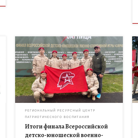
С 1 по 6 октября в Московской области прошёл
финал Всероссийской детско-юношеской военно-
спортивной игры «Зарница», направленный на
формирование патриотического воспитания
молодёжи и активный образ жизни. В игре […]
РЕГИОНАЛЬНЫЙ РЕСУРСНЫЙ ЦЕНТР
ПАТРИОТИЧЕСКОГО ВОСПИТАНИЯ
Итоги финала Всероссийской
детско-юношеской военно-