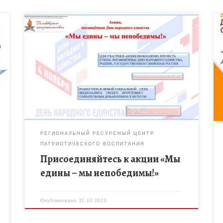
Стартует патриотическая акция, посвящённая Дню
народного единства «Мы едины – мы
непобедимы!». Акция проводится в рамках
регионального дистанционного событийного
марафона «Тамбовщина патриотическая» с 30
октября […]
РЕГИОНАЛЬНЫЙ РЕСУРСНЫЙ ЦЕНТР
ПАТРИОТИЧЕСКОГО ВОСПИТАНИЯ
Присоединяйтесь к акции «Мы
едины – мы непобедимы!»
Опубликовано
31.10.2023