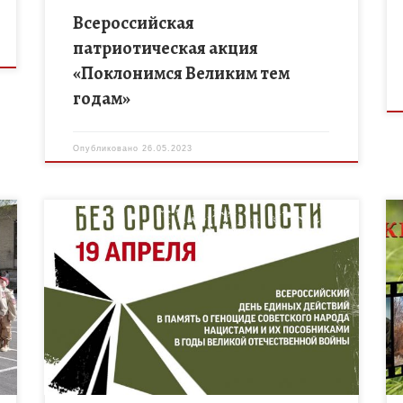
Всероссийская
патриотическая акция
«Поклонимся Великим тем
годам»
Опубликовано
26.05.2023
Ежегодно 19 апреля по всей стране проводится
День единых действий в память о геноциде
советского народа нацистами и их пособниками в
годы Великой Отечественной войны. […]
]