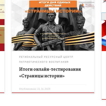
В рамках регионального дистанционного
событийного марафона «Тамбовщина
патриотическая» прошло онлайн-тестирование
«Страницы истории». В тестировании приняли
участие 436 учащихся из 109 юнармейских и
волонтёрских отрядов. Лучшие […]
РЕГИОНАЛЬНЫЙ РЕСУРСНЫЙ ЦЕНТР
ПАТРИОТИЧЕСКОГО ВОСПИТАНИЯ
Итоги онлайн-тестирования
«Страницы истории»
Опубликовано
21.11.2023