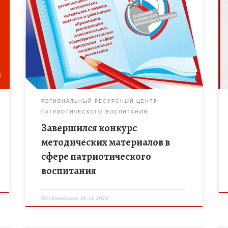
Подведены итоги регионального конкурса
методических материалов в помощь педагогам и
работникам образования, реализующим
дополнительные общеобразовательные
программы в сфере патриотического воспитания.
Конкурс способствовал развитию творческой
инициативы, […]
РЕГИОНАЛЬНЫЙ РЕСУРСНЫЙ ЦЕНТР
ПАТРИОТИЧЕСКОГО ВОСПИТАНИЯ
Завершился конкурс
методических материалов в
сфере патриотического
воспитания
Опубликовано
28.11.2023