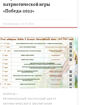
патриотической игры
«Победа-2023»
Опубликовано
10.07.2023
В период с 1 по 9 мая 2023 года во всех
образовательных учреждениях Тамбовской
области пройдут Дни единых действий,
приуроченные к празднованию дня Победы в […]
АНОНСЫ
РЕГИОНАЛЬНЫЙ РЕСУРСНЫЙ ЦЕНТР
ПАТРИОТИЧЕСКОГО ВОСПИТАНИЯ