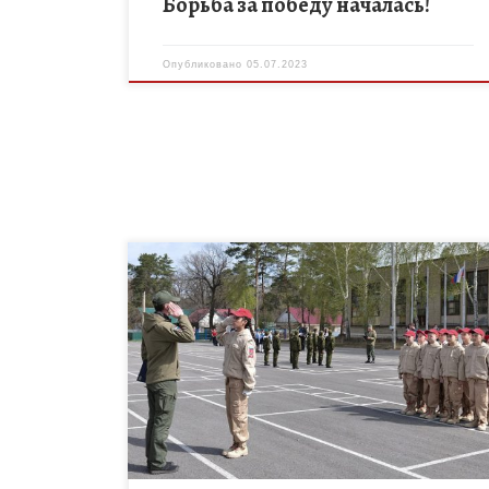
Борьба за победу началась!
Опубликовано
05.07.2023
20 апреля 2023 года на базе учебно-методического
центра «Авангард» состоялся финал региональной
детской военно-спортивной игры «Зарничка».
Детская военно-спортивная игра «Зарничка»
проводится в рамках реализации федерального […