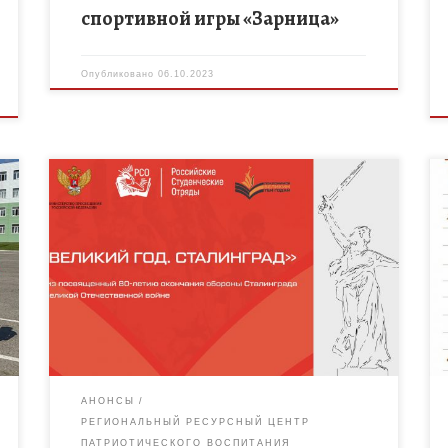
спортивной игры «Зарница»
Опубликовано
06.10.2023
В целях с сохранения исторической памяти о
подвиге советского народа, совершенного в годы
Великой Отечественной проводится
Всероссийская патриотическая акция
«Поклонимся Великим тем годам». Акция
реализуется […]
АНОНСЫ
РЕГИОНАЛЬНЫЙ РЕСУРСНЫЙ ЦЕНТР
ПАТРИОТИЧЕСКОГО ВОСПИТАНИЯ