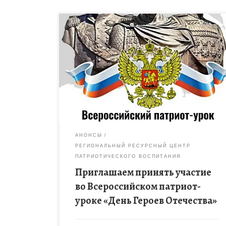
Предлагаем педагогам использовать методику
проведения воспитательного мероприятия
«Патриот-урок», основанного на принципах
наглядности, эмоциональности и краткости, что
соответствует особенностям восприятия
материала современными обучающимися.
Патриот-урок посвящён Дню […]
АНОНСЫ
РЕГИОНАЛЬНЫЙ РЕСУРСНЫЙ ЦЕНТР
ПАТРИОТИЧЕСКОГО ВОСПИТАНИЯ
Приглашаем принять участие
во Всероссийском патриот-
уроке «День Героев Отечества»