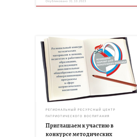
Опубликовано
31.10.2023
Запущен региональный конкурс методических
материалов в помощь педагогам и работникам
образования, реализующим дополнительные
общеобразовательные программы в сфере
патриотического воспитания, который пройдёт в
период с 27 […]
РЕГИОНАЛЬНЫЙ РЕСУРСНЫЙ ЦЕНТР
ПАТРИОТИЧЕСКОГО ВОСПИТАНИЯ
Приглашаем к участию в
конкурсе методических