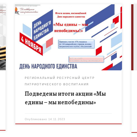
В рамках регионального дистанционного
событийного марафона «Тамбовщина
патриотическая» прошла акция «Мы едины – мы
непобедимы». В акции приняли участие 676
учащихся из 144 юнармейских отрядов, […]
РЕГИОНАЛЬНЫЙ РЕСУРСНЫЙ ЦЕНТР
ПАТРИОТИЧЕСКОГО ВОСПИТАНИЯ
Подведены итоги акции «Мы
едины – мы непобедимы»
Опубликовано
14.11.2023