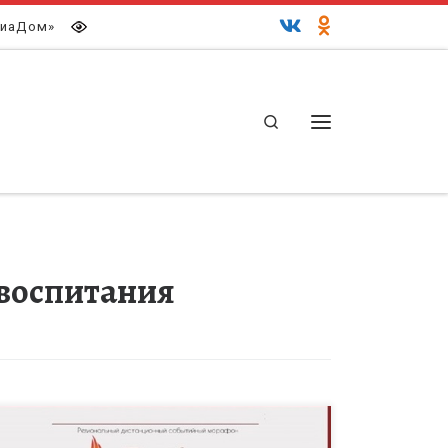
иаДом»
Search
Меню
 воспитания