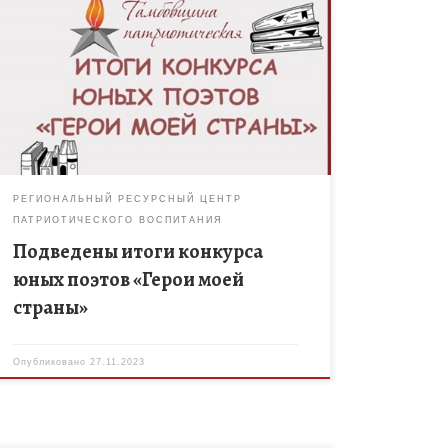
В рамках регионального дистанционного
событийного марафона «Тамбовщина
патриотическая» проведена экспертиза
материалов конкурса юных поэтов «Герои моей
страны». В конкурсе приняли участие 331 учащийся
из 107 […]
РЕГИОНАЛЬНЫЙ РЕСУРСНЫЙ ЦЕНТР
ПАТРИОТИЧЕСКОГО ВОСПИТАНИЯ
Подведены итоги конкурса
юных поэтов «Герои моей
страны»
Опубликовано
27.11.2023