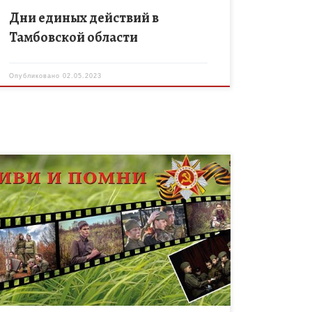
Дни единых действий в
Тамбовской области
Опубликовано
02.05.2023
Министерство образования и науки Тамбовской
области в преддверии Дня Победы в Великой
Отечественной войне 1941-1945 годов инициирует
проведение Единого детского областного
киномарафона «Кинолента Победы».
Отечественный […]