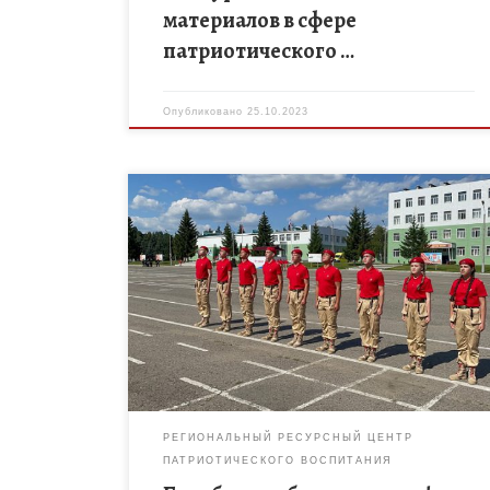
материалов в сфере
патриотического …
Опубликовано
25.10.2023
В эти дни, с 3 по 9 июля 2023 года команда ВПК
«Юнармеец» МБОУ «Уметская агроинженерная
школа имени Героя Социалистического Труда П.С.
Плешакова» борется с […]
РЕГИОНАЛЬНЫЙ РЕСУРСНЫЙ ЦЕНТР
ПАТРИОТИЧЕСКОГО ВОСПИТАНИЯ