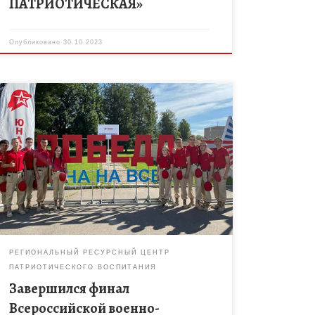
ПАТРИОТИЧЕСКАЯ»
Опубликовано
30.10.2023
Команда ВПК «Юнармеец» МБОУ «Уметская
агроинженерная школа имени Героя
Социалистического Труда П.С. Плешакова»
Тамбовской области справилась со всеми
трудностями, показала хорошие результаты,
заняв 38 место […]
РЕГИОНАЛЬНЫЙ РЕСУРСНЫЙ ЦЕНТР
ПАТРИОТИЧЕСКОГО ВОСПИТАНИЯ
Завершился финал
Всероссийской военно-