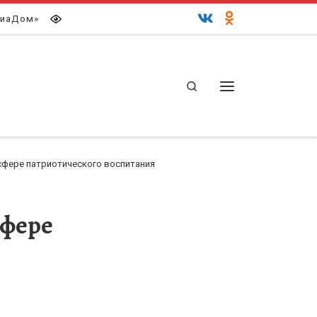
иаДом»
Search
Меню
сфере патриотического воспитания
сфере