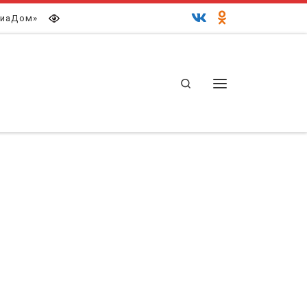
иаДом»
Search
Меню