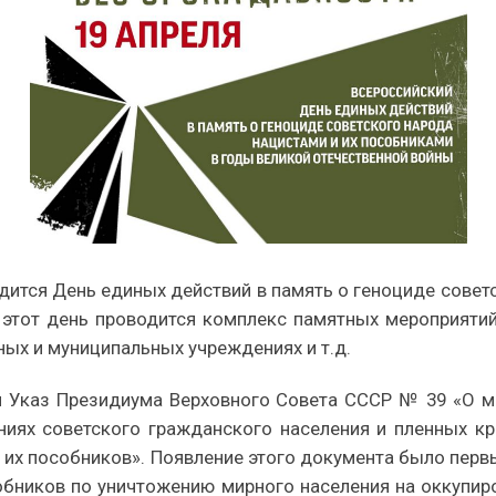
одится День единых действий в память о геноциде совет
 этот день проводится комплекс памятных мероприятий.
ных и муниципальных учреждениях и т.д.
ан Указ Президиума Верховного Совета СССР № 39 «О м
аниях советского гражданского населения и пленных к
я их пособников». Появление этого документа было пер
обников по уничтожению мирного населения на оккупиро