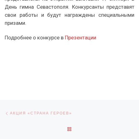
День гимна Севастополя. Конкурсанты представят
свои работы и будут награждены специальными
призами.
Подробнее о конкурсе в
Презентации
Навигация по записям
Предыдущая запись
АКЦИЯ «СТРАНА ГЕРОЕВ»
ОБРАТНО К СПИСКУ ЗАПИ