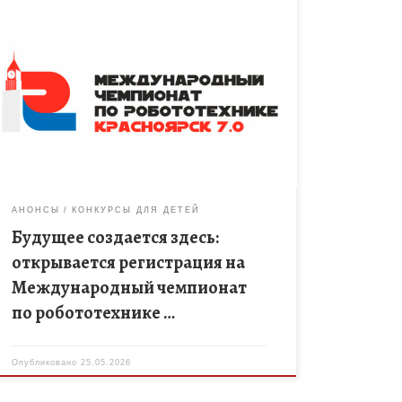
Красноярск вновь станет столицей инженерной
мысли и инноваций. С 16 по 19 апреля 2026 года в
МВДЦ «Сибирь» пройдет один из самых
масштабных технологических фестивалей […]
АНОНСЫ
КОНКУРСЫ ДЛЯ ДЕТЕЙ
Будущее создается здесь:
открывается регистрация на
Международный чемпионат
по робототехнике …
Опубликовано
25.05.2026