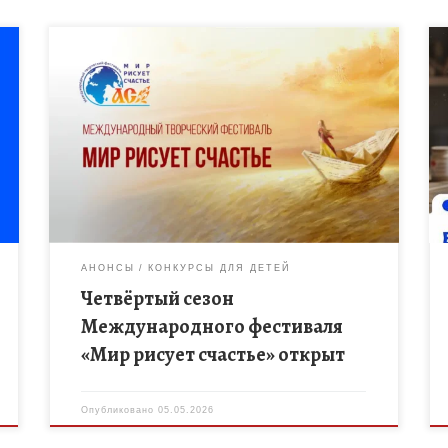
Центр социокультурной комплексной
реабилитации и развития «Агрегатор счастья» (БФ
«Подари Любовь Миру») объявляет старт
четвёртого сезона Международного фестиваля
«Мир рисует счастье». В этом году проект […]
АНОНСЫ
КОНКУРСЫ ДЛЯ ДЕТЕЙ
Четвёртый сезон
Международного фестиваля
«Мир рисует счастье» открыт
Опубликовано
05.05.2026