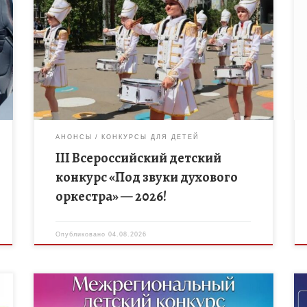
Министерство образования Нижегородской
области совместно с Региональным центром
выявления и поддержки талантов «Вега»
объявляют приём заявок на участие в
III Всероссийском детском конкурсе «Под звуки
духового […]
АНОНСЫ
КОНКУРСЫ ДЛЯ ДЕТЕЙ
III Всероссийский детский
конкурс «Под звуки духового
оркестра» — 2026!
Опубликовано
04.08.2026