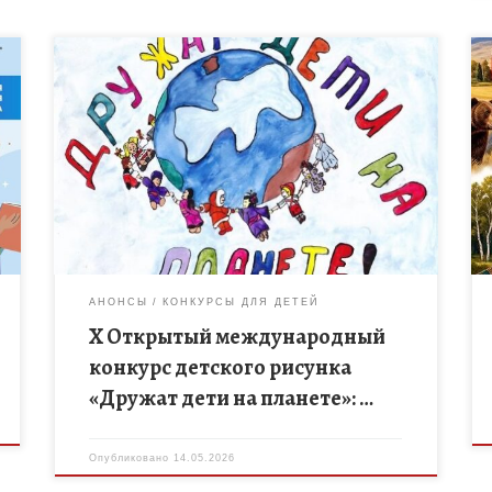
Продолжается прием заявок и творческих работ
на юбилейный Х Открытый международный
конкурс детского рисунка «Дружат дети на
планете». Организаторами масштабного проекта
выступают Министерство образования Республики
[…]
АНОНСЫ
КОНКУРСЫ ДЛЯ ДЕТЕЙ
Х Открытый международный
конкурс детского рисунка
«Дружат дети на планете»: …
Опубликовано
14.05.2026