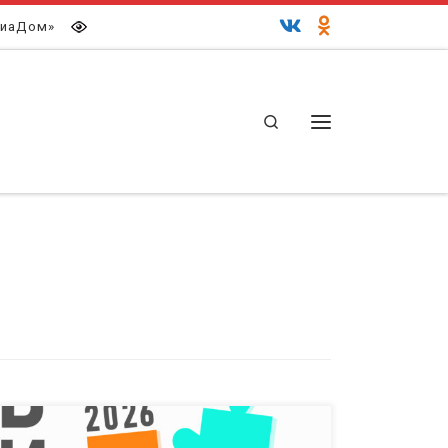
иаДом»
Search
Меню