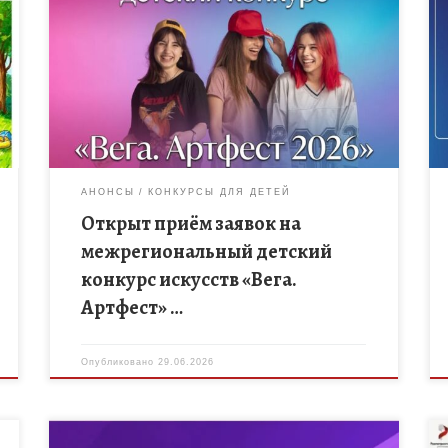
Уважаемые педагоги, родители и обучающиеся!
Приглашаем принять участие в межрегиональном
детском конкурсе искусств «Вега. Артфест» в 2026
году. Цель конкурса Выявление одарённых детей в
сфере […]
АНОНСЫ
КОНКУРСЫ ДЛЯ ДЕТЕЙ
Открыт приём заявок на
межрегиональный детский
конкурс искусств «Вега.
Артфест» …
Опубликовано
29.06.2026