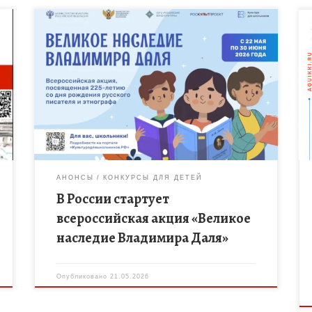
С 22 мая по 30 июня 2026 года в рамках
межведомственного культурно-образовательного
проекта «Культура для школьников» пройдет
всероссийская акция «Великое наследие
Владимира Даля», приуроченная к […]
АНОНСЫ
КОНКУРСЫ ДЛЯ ДЕТЕЙ
В России стартует
всероссийская акция «Великое
наследие Владимира Даля»
Опубликовано
21.05.2026