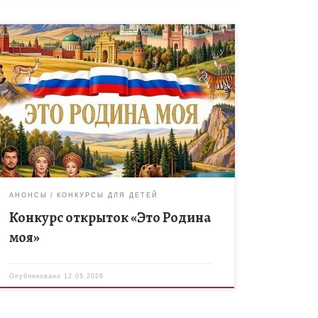
Приглашаем детей и подростков из домов творче
ства принять участие в конкурсе открыток «Это Ро
дина моя», посвящённом Году Единства народов Р
оссии! Создайте авторскую открытку, которая
расскажет о культуре и традициях вашего региона.
Пусть ваше творчество станет частью большой
коллекции творческих работ со всей страны —
яркой мозаики, отражающей многообразие и бога
тство нашей Родины. Каждая открытка — […]
АНОНСЫ
КОНКУРСЫ ДЛЯ ДЕТЕЙ
Конкурс открыток «Это Родина
моя»
Опубликовано
12.05.2026