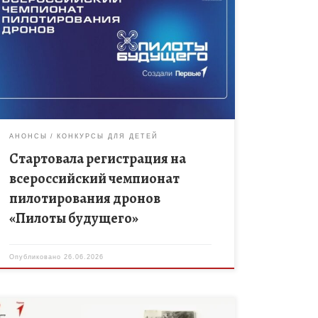
«Движение Первых» и Федерация гонок дронов
России объявили о регистрации на Всероссийский
чемпионат пилотирования дронов «Пилоты
будущего». В 2026 году соревнования пройдут в
личном зачете. […]
АНОНСЫ
КОНКУРСЫ ДЛЯ ДЕТЕЙ
Стартовала регистрация на
всероссийский чемпионат
пилотирования дронов
«Пилоты будущего»
Опубликовано
26.06.2026