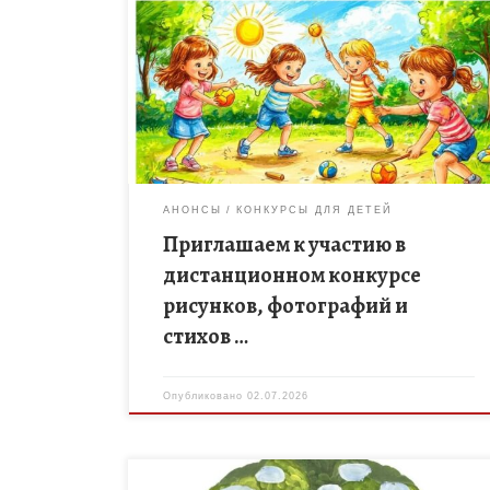
Уважаемые родители, педагоги, воспитанники
дошкольных образовательных организаций и
обучающиеся общеобразовательных школ! Фонд
реализации программ и проектов, направленных
на развитие культуры, искусства и поддержку
детского творчества […]
АНОНСЫ
КОНКУРСЫ ДЛЯ ДЕТЕЙ
Приглашаем к участию в
дистанционном конкурсе
рисунков, фотографий и
стихов …
Опубликовано
02.07.2026