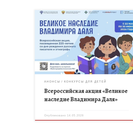
В рамках межведомственного
культурно‑образовательного проекта «Культура
для школьников» с 22 мая по 30 июня 2026 года
пройдёт всероссийская акция «Великое наследие
Владимира Даля». Мероприятие приурочено […]
АНОНСЫ
КОНКУРСЫ ДЛЯ ДЕТЕЙ
Всероссийская акция «Великое
наследие Владимира Даля»
Опубликовано
14.05.2026