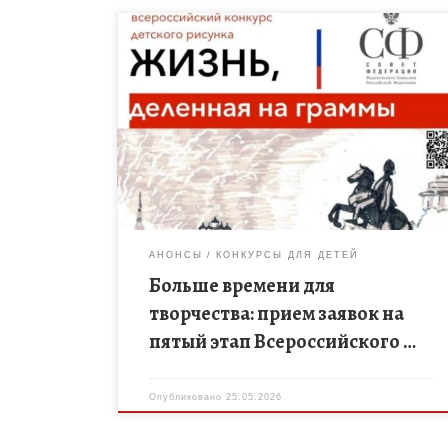
У юных художников появилось еще больше
шансов заявить о себе. Срок подачи работ на
масштабный творческий проект продлен до 15
сентября 2026 года. Этот конкурс […]
АНОНСЫ
КОНКУРСЫ ДЛЯ ДЕТЕЙ
Больше времени для
творчества: прием заявок на
пятый этап Всероссийского …
Опубликовано
25.05.2026