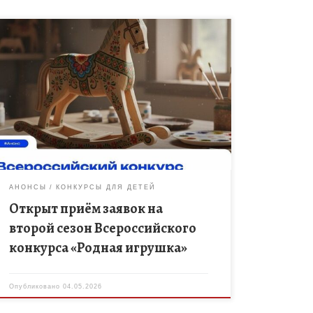
Министерство просвещения Российской
Федерации объявляет приём заявок на участие во
втором сезоне Всероссийского конкурса «Родная
игрушка». К участию приглашаются:
профессиональные производители игрушек;
творческие коллективы;
независимые авторы старше 14 лет.
В 2026 году, объявленном Министерством просвещ
ения Годом дошкольного образования, конкурс
приобретает особое […]
АНОНСЫ
КОНКУРСЫ ДЛЯ ДЕТЕЙ
Открыт приём заявок на
второй сезон Всероссийского
конкурса «Родная игрушка»
Опубликовано
04.05.2026