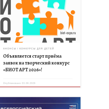
Ассоциация «СИЗ» (Ассоциация разработчиков,
изготовителей и поставщиков средств
индивидуальной защиты) при поддержке
региональных органов власти РФ запускает
всероссийский конкурс творческих работ
«БИОТ АРТ». Он — важная часть большой […]
АНОНСЫ
КОНКУРСЫ ДЛЯ ДЕТЕЙ
Объявляется старт приёма
заявок на творческий конкурс
«БИОТ АРТ 2026»!
Опубликовано
03.08.2026