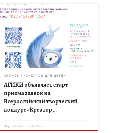
Арктический государственный институт культуры и
искусств (АГИКИ) приглашает детей и молодежь в
возрасте от 7 до 25 лет продемонстрировать свои
таланты в рамках масштабного Всероссийского […]
АНОНСЫ
КОНКУРСЫ ДЛЯ ДЕТЕЙ
АГИКИ объявляет старт
приема заявок на
Всероссийский творческий
конкурс «Креатор …
Опубликовано
21.05.2026