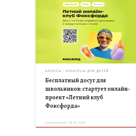
С 1 июня по 12 июля 2026 года российские
школьники смогут провести каникулы
максимально продуктивно и увлекательно.
Всероссийский проект «Летний клуб Фоксфорда»
открывает свои […]
АНОНСЫ
КОНКУРСЫ ДЛЯ ДЕТЕЙ
Бесплатный досуг для
школьников: стартует онлайн-
проект «Летний клуб
Фоксфорда»
Опубликовано
26.05.2026