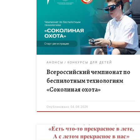
Приглашаем команды юных инженеров принять
участие во Всероссийском чемпионате по
беспилотным технологиям «Соколиная охота»!
Финал соревнования пройдёт с 3 по 5 сентября
2026 года и станет отличной площадкой для […]
АНОНСЫ
КОНКУРСЫ ДЛЯ ДЕТЕЙ
Всероссийский чемпионат по
беспилотным технологиям
«Соколиная охота»
Опубликовано
04.08.2026