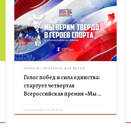
В июне 2026 года при поддержке Президентского
фонда культурных инициатив начинается новый
этап масштабного проекта, который объединяет
творчество и любовь к спорту. За годы своего […]
АНОНСЫ
КОНКУРСЫ ДЛЯ ДЕТЕЙ
Голос побед и сила единства:
стартует четвертая
Всероссийская премия «Мы …
Опубликовано
25.05.2026