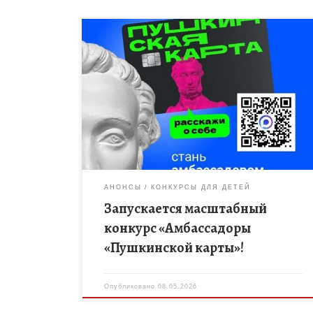
Министерство культуры РФ совместно с АНО
«Национальные приоритеты» объявляет о старте
отбора молодых и инициативных лидеров.
Основная задача конкурса — сформировать
команду активных представителей во […]
АНОНСЫ
КОНКУРСЫ ДЛЯ ДЕТЕЙ
Запускается масштабный
конкурс «Амбассадоры
«Пушкинской карты»!
Опубликовано
08.05.2026