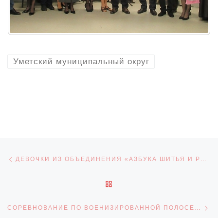
Уметский муниципальный округ
Навигация по записям
Предыдущая запись
ДЕВОЧКИ ИЗ ОБЪЕДИНЕНИЯ «АЗБУКА ШИТЬЯ И РУКОДЕЛИЯ»
ОБРАТНО К СПИСКУ ЗАПИ
С
СОРЕВНОВАНИЕ ПО ВОЕНИЗИРОВАННОЙ ПОЛОСЕ ПРЕПЯТСТВИЙ С ЭЛЕМЕНТАМИ РУКОПАШНОГО БОЯ