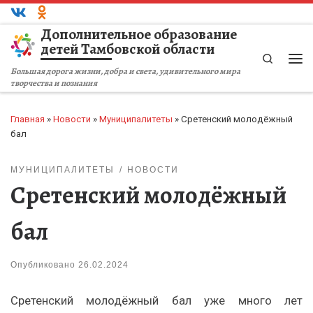
Перейти к содержимому
Дополнительное образование
детей Тамбовской области
Search
Ме
Большая дорога жизни, добра и света, удивительного мира
творчества и познания
Главная
»
Новости
»
Муниципалитеты
»
Сретенский молодёжный
бал
МУНИЦИПАЛИТЕТЫ
НОВОСТИ
Сретенский молодёжный
бал
Опубликовано
26.02.2024
Сретенский молодёжный бал уже много лет