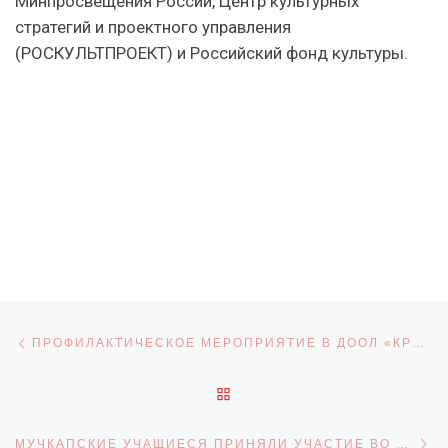
Минпросвещения России, Центр культурных
стратегий и проектного управления
(РОСКУЛЬТПРОЕКТ) и Российский фонд культуры.
Навигация по записям
Предыдущая запись
ПРОФИЛАКТИЧЕСКОЕ МЕРОПРИЯТИЕ В ДООЛ «КРУГЛИНСКИЕ РАССВЕТЫ»
ОБРАТНО К СПИСКУ ЗАПИ
С
МУЧКАПСКИЕ УЧАЩИЕСЯ ПРИНЯЛИ УЧАСТИЕ ВО ВСЕРОССИЙСКОЙ АКЦИИ «#ОКНАРОССИИ»