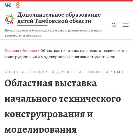
Перейти к содержимому
Дополнительное образование
детей Тамбовской области
Search
Ме
Большая дорога жизни, добра и света, удивительного мира
творчества и познания
Главная
»
Анонсы
»
Областная выставка начального технического
конструирования и моделирования приглашает участников
АНОНСЫ
КОНКУРСЫ ДЛЯ ДЕТЕЙ
НОВОСТИ
РМЦ
Областная выставка
начального технического
конструирования и
моделирования