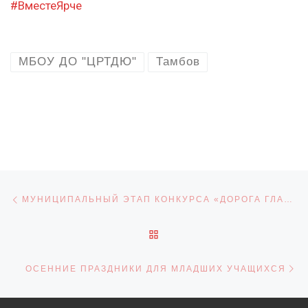
#ВместеЯрче
МБОУ ДО "ЦРТДЮ"
Тамбов
Навигация по записям
Предыдущая запись
МУНИЦИПАЛЬНЫЙ ЭТАП КОНКУРСА «ДОРОГА ГЛАЗАМИ ДЕТЕЙ»
ОБРАТНО К СПИСКУ ЗАПИ
С
ОСЕННИЕ ПРАЗДНИКИ ДЛЯ МЛАДШИХ УЧАЩИХСЯ