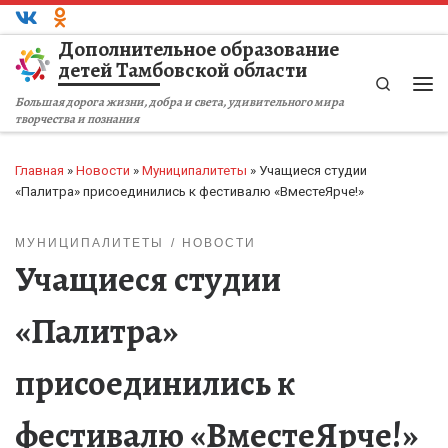
Перейти к содержимому
Дополнительное образование
детей Тамбовской области
Search
Ме
Большая дорога жизни, добра и света, удивительного мира
творчества и познания
Главная
»
Новости
»
Муниципалитеты
»
Учащиеся студии
«Палитра» присоединились к фестивалю «ВместеЯрче!»
МУНИЦИПАЛИТЕТЫ
НОВОСТИ
Учащиеся студии
«Палитра»
присоединились к
фестивалю «ВместеЯрче!»