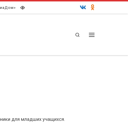
иаДом»
Search
Меню
дники для младших учащихся.