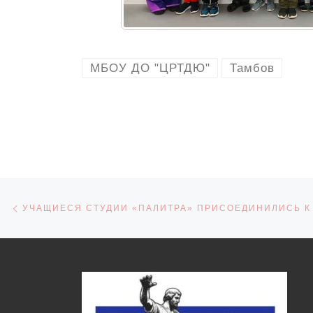
МБОУ ДО "ЦРТДЮ"
Тамбов
Навигация по записям
Предыдущая запись