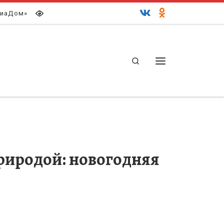
иаДом»
Search
Меню
природой: новогодняя