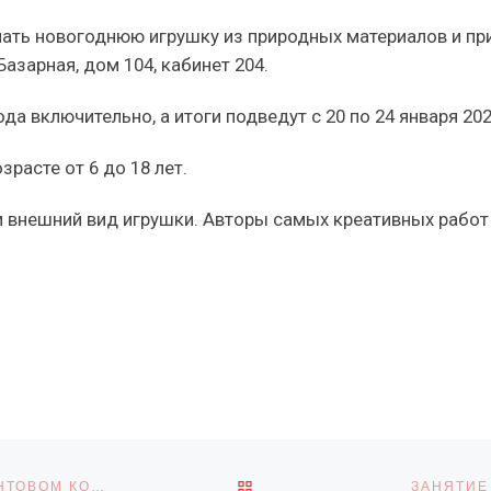
лать новогоднюю игрушку из природных материалов и при
Базарная, дом 104, кабинет 204.
а включительно, а итоги подведут с 20 по 24 января 202
расте от 6 до 18 лет.
 внешний вид игрушки. Авторы самых креативных работ 
ОБРАТНО К СПИСКУ ЗАПИ
ПРИГЛАШАЕМ К УЧАСТИЮ В III ВСЕРОССИЙСКОМ ГРАНТОВОМ КОНКУРСЕ-ФЕСТИВАЛЕ НАЦИОНАЛЬНЫХ КУЛЬТУР И ФОЛЬКЛОРА «СИЛА ПОКОЛЕНИЯ»
ЗАНЯТИЕ