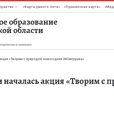
практик
«Карта умного лета»
«Пушкинская карта»
«Мед
ое образование
кой области
творчества и познания
акция «Творим с природой: новогодняя ЭКОигрушка»
и началась акция «Творим с 