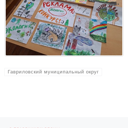
Гавриловский муниципальный округ
Навигация по записям
Предыдущая запись