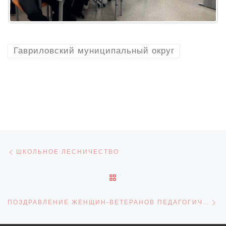
Гавриловский муниципальный округ
Навигация по записям
Предыдущая запись
ШКОЛЬНОЕ ЛЕСНИЧЕСТВО
ОБРАТНО К СПИСКУ ЗАПИ
С
ПОЗДРАВЛЕНИЕ ЖЕНЩИН-ВЕТЕРАНОВ ПЕДАГОГИЧЕСКОГО ТРУДА