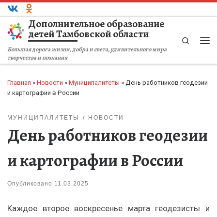
Перейти к содержимому
Дополнительное образование
детей Тамбовской области
Search
Ме
Большая дорога жизни, добра и света, удивительного мира
творчества и познания
Главная
»
Новости
»
Муниципалитеты
»
День работников геодезии
и картографии в России
МУНИЦИПАЛИТЕТЫ
НОВОСТИ
День работников геодезии
и картографии в России
Опубликовано
11.03.2025
Каждое второе воскресенье марта геодезисты и