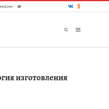
иаДом»
Search
Меню
огия изготовления