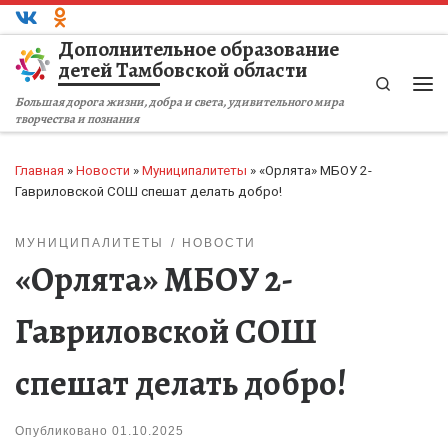
Перейти к содержимому
Дополнительное образование
детей Тамбовской области
Search
Ме
Большая дорога жизни, добра и света, удивительного мира
творчества и познания
Главная
»
Новости
»
Муниципалитеты
»
«Орлята» МБОУ 2-
Гавриловской СОШ спешат делать добро!
МУНИЦИПАЛИТЕТЫ
НОВОСТИ
«Орлята» МБОУ 2-
Гавриловской СОШ
спешат делать добро!
Опубликовано
01.10.2025