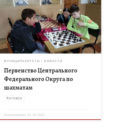
Все большую популярность приобретают шахматы
в Тамбовской области. С 23 по 26 сентября в
шахматном клубе Тамбова за право участия в
первенстве Центрального Федерального Округа […]
МУНИЦИПАЛИТЕТЫ
НОВОСТИ
Первенство Центрального
Федерального Округа по
шахматам
Котовск
Опубликовано
01.10.2025