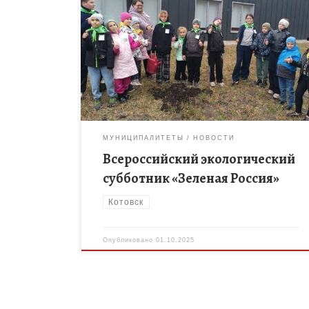
Обучающиеся объединений естественнонаучной
направленности присоединились к
Всероссийскому экологическому субботнику
«Зеленая Россия», инициированному
Общероссийским экологическим общественным
движением «Зеленая Россия». Ребята выбрали в
качестве вида работ посадку […]
МУНИЦИПАЛИТЕТЫ
НОВОСТИ
Всероссийский экологический
субботник «Зеленая Россия»
Котовск
Опубликовано
01.10.2025