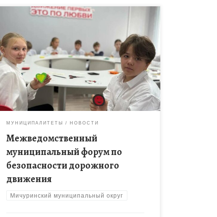
Соблюдение правил дорожного движения — это
закон сохранения жизни! Под таким девизом в
Мичуринском муниципальном округе состоялся
межведомственный муниципальный форум по
безопасности дорожного движения! Активистов […]
МУНИЦИПАЛИТЕТЫ
НОВОСТИ
Межведомственный
муниципальный форум по
безопасности дорожного
движения
Мичуринский муниципальный округ