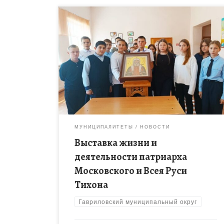
В рамках программы ОРКСЭ проходит выставка
жизни и деятельности патриарха Московского и
Всея Руси Тихона, которому в этом году
исполняется 100 лет со дня кончины. […]
МУНИЦИПАЛИТЕТЫ
НОВОСТИ
Выставка жизни и
деятельности патриарха
Московского и Всея Руси
Тихона
Гавриловский муниципальный округ