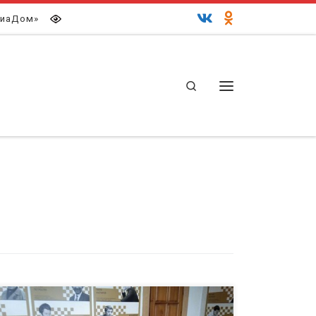
иаДом»
Search
Меню