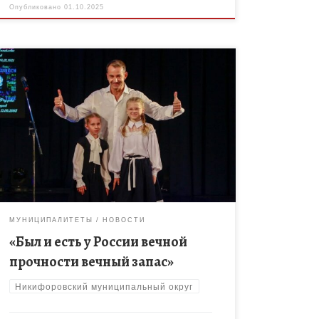
Опубликовано
01.10.2025
29 сентября 2025 года в учебном театре ТГУ имени
Г.Р. Державина, г. Тамбов состоялось
торжественное награждение победителей
творческого конкурса «Был и есть у России вечной
[…]
МУНИЦИПАЛИТЕТЫ
НОВОСТИ
«Был и есть у России вечной
прочности вечный запас»
Никифоровский муниципальный округ