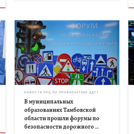
В сентябре 2025 года в муниципальных округах
Тамбовской области состоялись форумы,
направленные на профилактику детского
дорожно-транспортного травматизма. Форумы
объединили представителей органов образования,
Госавтоинспекции, здравоохранения, активистов
[…]
НОВОСТИ РРЦ ПО ПРОФИЛАКТИКЕ ДДТТ
В муниципальных
образованиях Тамбовской
области прошли форумы по
безопасности дорожного …