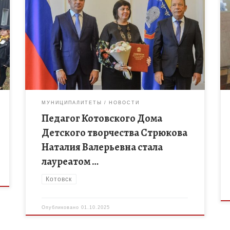
В день рождения Тамбовской области в зале
Асеевской усадьбы педагог Котовского Дома
Детского творчества Стрюкова Наталия
Валерьевна стала лауреатом премии Тамбовской
области имени Марии Мордасовой. […]
МУНИЦИПАЛИТЕТЫ
НОВОСТИ
Педагог Котовского Дома
Детского творчества Стрюкова
Наталия Валерьевна стала
лауреатом …
Котовск
Опубликовано
01.10.2025