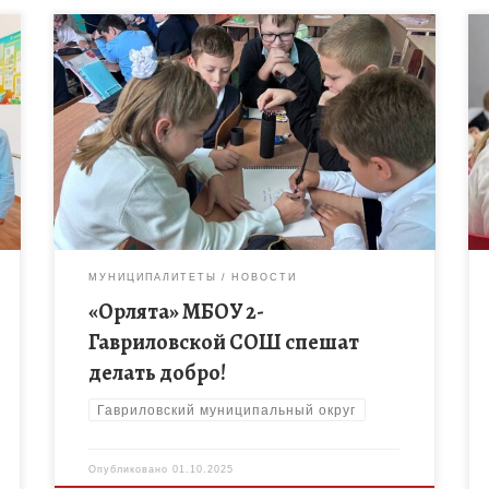
Накануне Дня пожилого человека в нашей школе
кипела работа. Советник директора по
воспитанию Клейменова Александра Петровна
вместе с классным руководителем Куштапиной
Еленой Николаевной провели для […]
МУНИЦИПАЛИТЕТЫ
НОВОСТИ
«Орлята» МБОУ 2-
Гавриловской СОШ спешат
делать добро!
Гавриловский муниципальный округ
Опубликовано
01.10.2025