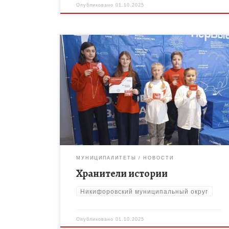
Опубликовано
01.10.2025
30 сентября 2025 года в Доме молодёжи, г. Тамбов
прошёл региональный слёт «Хранители истории», в
котором приняли участие Первые первичного
отделения Движения Первых МБОУ ДО «Дом […]
МУНИЦИПАЛИТЕТЫ
НОВОСТИ
Хранители истории
Никифоровский муниципальный округ
Опубликовано
01.10.2025