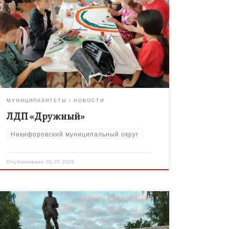
1 июля, в этот яркий, солнечный день открыл свои
двери лагерь дневного пребывания «Дружный»,
действующий на базе МБОУ ДО «Дом творчества»
Никифоровского муниципального округа. Утро […]
МУНИЦИПАЛИТЕТЫ
НОВОСТИ
ЛДП «Дружный»
Никифоровский муниципальный округ
Опубликовано
02.07.2026