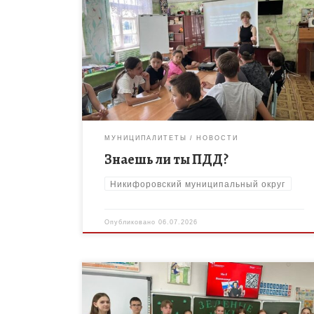
3 июля в России отмечается День ГИБДД –
отличный повод напомнить ребятам о самом
главном: о безопасности на дороге. В ЛДП
«Дружный» МБОУ ДО «Дом […]
МУНИЦИПАЛИТЕТЫ
НОВОСТИ
Знаешь ли ты ПДД?
Никифоровский муниципальный округ
Опубликовано
06.07.2026
В преддверии праздника Дня молодёжи педагог