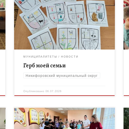
Воспитанники лагеря дневного пребывания
«Дружный» МБОУ ДО «Дом творчества»
Никифоровского муниципального округа приняли
участие в мастер-классе «Герб моей семьи»,
проводимой в рамках акции от Движения […]
МУНИЦИПАЛИТЕТЫ
НОВОСТИ
Герб моей семьи
Никифоровский муниципальный округ
Опубликовано
06.07.2026
Педагоги МБОУ ДО «Дом творчества»