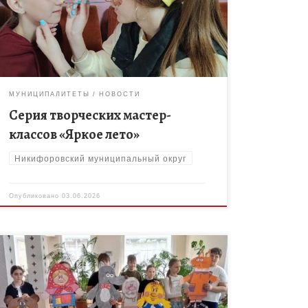
округа совместно с местным отделением
Движения Первых на базе Никифоровского ЦДК
провели серию творческих […]
МУНИЦИПАЛИТЕТЫ
НОВОСТИ
Серия творческих мастер-
классов «Яркое лето»
Никифоровский муниципальный округ
Опубликовано
03.06.2026
Знаете, есть фраза: «Счастье — это когда тебя
понимают». Но иногда счастье — это просто когда