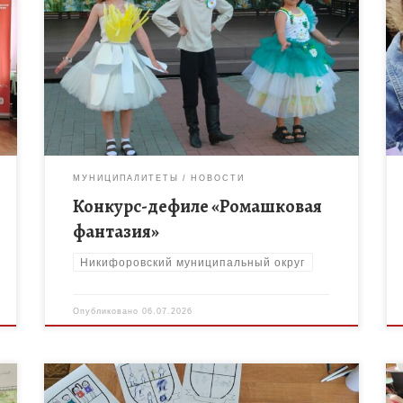
Воспитанники ЛДП «Дружный» МБОУ ДО «Дом
творчества» Никифоровского муниципального
округа Баранова Мария, Уварова София и
Недобежкин Илья приняли участие в конкурсе-
дефиле «Ромашковая фантазия», проводимом в […]
МУНИЦИПАЛИТЕТЫ
НОВОСТИ
Конкурс-дефиле «Ромашковая
фантазия»
Никифоровский муниципальный округ
Опубликовано
06.07.2026