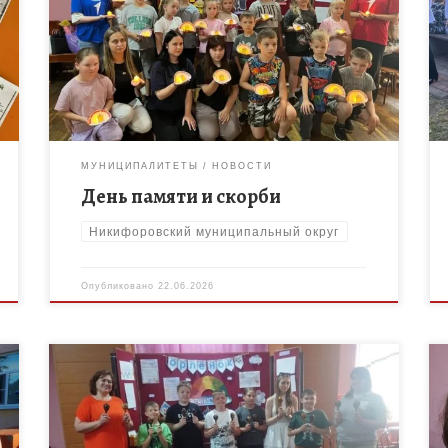
волонтëрами Победы Никифоровского МО
провели для воспитанников ЛДП «Орлëнок» МБОУ
«Никифоровская СОШ №2» патриотическое
мероприятие, приуроченное ко Дню […]
МУНИЦИПАЛИТЕТЫ
НОВОСТИ
День памяти и скорби
Никифоровский муниципальный округ
Опубликовано
22.06.2026
11 июня 2026 года педагог дополнительного
образования МБОУ ДО «Дом творчества»