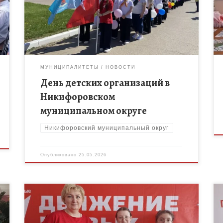
муниципальное мероприятие «День детских
организаций», организатором которого стал МБОУ
ДО «Дом творчества» Никифоровского […]
МУНИЦИПАЛИТЕТЫ
НОВОСТИ
День детских организаций в
Никифоровском
муниципальном округе
Никифоровский муниципальный округ
Опубликовано
25.05.2026
Ребята муниципальной опорной площадки