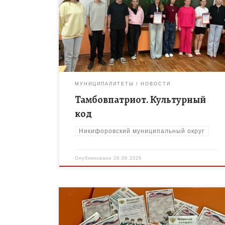
дополнительного образования МБОУ ДО «Дом
творчества» Никифоровского МО, руководитель
местного отделения ВОД «Волонтёры Победы»
А.С. Коловертных провела для ребят […]
МУНИЦИПАЛИТЕТЫ
НОВОСТИ
Тамбовпатриот. Культурный
код
Никифоровский муниципальный округ
Опубликовано
26.06.2026
Педагоги МБОУ ДО «Дом творчества»