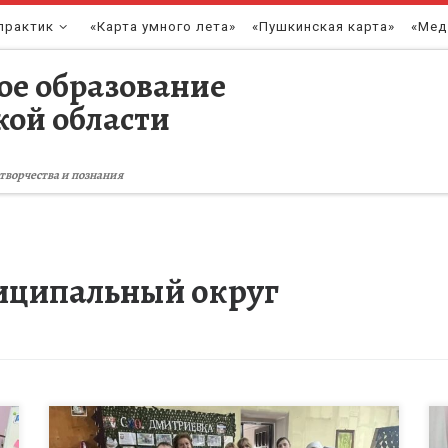
практик
«Карта умного лета»
«Пушкинская карта»
«Мед
ое образование
кой области
творчества и познания
иципальный округ