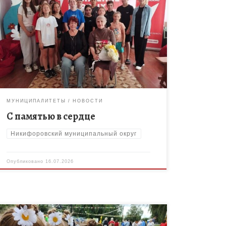
14 июля в МБОУ ДО «Дом творчества»
Никифоровского МО для воспитанников ЛДП
«Дружный» был проведен час памяти,
организованный совместно с ветеранской
организацией Никифоровского округа.
Мероприятие […]
МУНИЦИПАЛИТЕТЫ
НОВОСТИ
С памятью в сердце
Никифоровский муниципальный округ
Опубликовано
16.07.2026