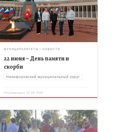
Сегодня мы вспоминаем начало Великой
Отечественной войны — трагическую дату,
которая навсегда осталась в истории нашей
страны. В этот день мы чтим память тех, кто […]
МУНИЦИПАЛИТЕТЫ
НОВОСТИ
22 июня – День памяти и
скорби
Никифоровский муниципальный округ
Опубликовано
22.06.2026
12 июня 2026 года в парке «СемьЯ»