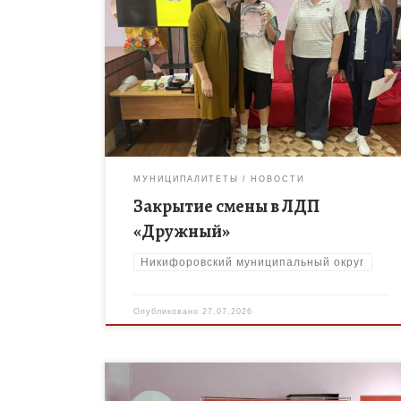
24 июля завершил свою работу лагерь дневного
пребывания «Дружный» при МБОУ ДО «Дом
творчества» Никифоровского МО. Смена
получилась яркой и насыщенной — именно такой,
какой […]
МУНИЦИПАЛИТЕТЫ
НОВОСТИ
Закрытие смены в ЛДП
«Дружный»
Никифоровский муниципальный округ
Опубликовано
27.07.2026