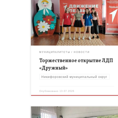
10 июля состоялось торжественное открытие
лагеря дневного пребывания «Дружный». С самого
первого дня ребята и педагоги готовились к этому
событию: разучивали танцы, песни, игры — […]
МУНИЦИПАЛИТЕТЫ
НОВОСТИ
Торжественное открытие ЛДП
«Дружный»
Никифоровский муниципальный округ
Опубликовано
13.07.2026