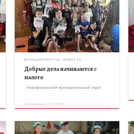
16 июля воспитанники лагеря дневного
пребывания «Дружный» при МБОУ ДО «Дом
творчества» Никифоровского МО посетили
старый храм. Там трудится группа неравнодушных
женщин — они плетут […]
МУНИЦИПАЛИТЕТЫ
НОВОСТИ
Добрые дела начинаются с
малого
Никифоровский муниципальный округ
Опубликовано
17.07.2026