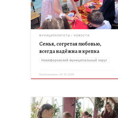
мероприятии «Семья, согретая любовью, всегда
надёжна и крепка!», посвященном семейным
ценностям. Событие состоялось в Озёрском […]
МУНИЦИПАЛИТЕТЫ
НОВОСТИ
Семья, согретая любовью,
всегда надёжна и крепка
Никифоровский муниципальный округ
Опубликовано
25.05.2026
В преддверии Дня Победы учащиеся МБОУ ДО
«Дом творчества» Никифоровского