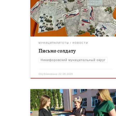
Никифоровского МО совместно с
представителями первичного отделения Движения
Первых МБОУ ДО «Дом творчества» провели
патриотическое мероприятие для воспитанников
ЛДП «Орлёнок» […]
МУНИЦИПАЛИТЕТЫ
НОВОСТИ
Письмо солдату
Никифоровский муниципальный округ
Опубликовано
22.06.2026
12 июня – День России! МБОУ ДО «Дом
творчества» Никифоровского муниципального