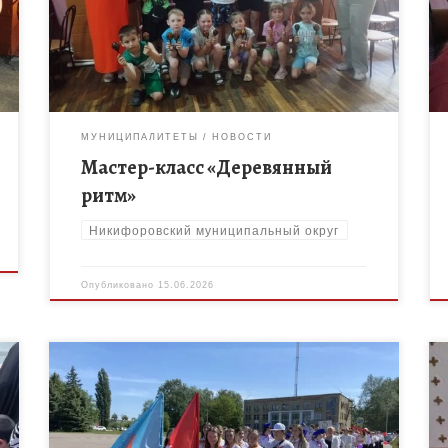
Никифоровского МО Маркина Елена Васильевна
провела для воспитанников лагеря дневного
пребывания «Орлëнок» МБОУ «Никифоровская […]
МУНИЦИПАЛИТЕТЫ
НОВОСТИ
Мастер-класс «Деревянный
ритм»
Никифоровский муниципальный округ
Опубликовано
15.06.2026
20 мая 2026 года в парке «Семья» рабочего
посёлка Дмитриевка состоялось яркое