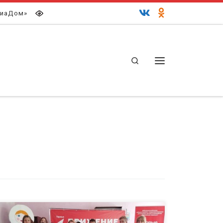
иаДом»
Search
Меню