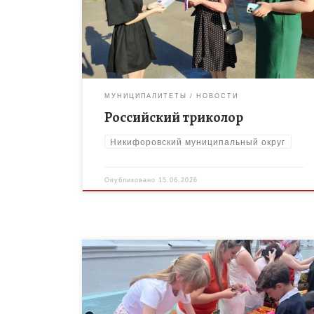
округа совместно с Волонтëрами Победы
присоединились к Всероссийской акции
«Российский триколор», приуроченной ко Дню […]
МУНИЦИПАЛИТЕТЫ
НОВОСТИ
Российский триколор
Никифоровский муниципальный округ
Опубликовано
15.06.2026
Педагоги МБОУ ДО «Дом творчества»
Никифоровского МО приняли участие в