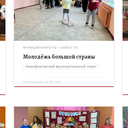
Никифоровского МО совместно с первичным
отделением Движения Первых приняли участие во
Всероссийской акции «Молодежь большой
страны», посвящённая Дню молодёжи. В […]
МУНИЦИПАЛИТЕТЫ
НОВОСТИ
Молодёжь большой страны
Никифоровский муниципальный округ
Опубликовано
26.06.2026
Педагоги МБОУ ДО «Дом творчества» совместно с