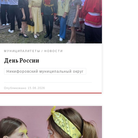
Никифоровского муниципального округа
состоялся праздничный концерт, посвящённый
Дню России. Мероприятие посетил педагогический
коллектив МБОУ ДО «Дом творчества». С […]
МУНИЦИПАЛИТЕТЫ
НОВОСТИ
День России
Никифоровский муниципальный округ
Опубликовано
15.06.2026
1 июня 2026 года педагоги МБОУ ДО «Дом
творчества» Никифоровского муниципального