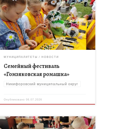
Коллектив МБОУ ДО «Дом творчества»
Никифоровского муниципального округа стал
частью большого семейного фестиваля
«Гомзяковская ромашка». Педагоги подготовили
увлекательные мастер-классы: гости с радостью
мастерили тематические брелоки, […]
МУНИЦИПАЛИТЕТЫ
НОВОСТИ
Семейный фестиваль
«Гомзяковская ромашка»
Никифоровский муниципальный округ
Опубликовано
06.07.2026