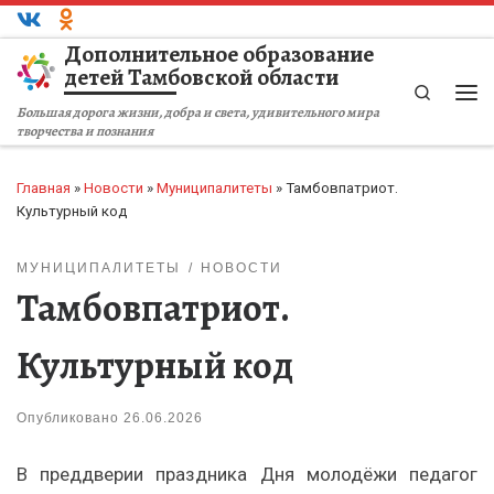
Перейти к содержимому
Дополнительное образование
детей Тамбовской области
Search
Ме
Большая дорога жизни, добра и света, удивительного мира
творчества и познания
Главная
»
Новости
»
Муниципалитеты
»
Тамбовпатриот.
Культурный код
МУНИЦИПАЛИТЕТЫ
НОВОСТИ
Тамбовпатриот.
Культурный код
Опубликовано
26.06.2026
В преддверии праздника Дня молодёжи педагог