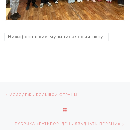
Никифоровский муниципальный округ
Навигация по записям
Предыдущая запись
МОЛОДЁЖЬ БОЛЬШОЙ СТРАНЫ
ОБРАТНО К СПИСКУ ЗАПИ
С
РУБРИКА «РАТИБОР. ДЕНЬ ДВАДЦАТЬ ПЕРВЫЙ»