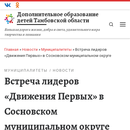
Перейти к содержимому
Дополнительное образование
детей Тамбовской области
Search
Ме
Большая дорога жизни, добра и света, удивительного мира
творчества и познания
Главная
»
Новости
»
Муниципалитеты
»
Встреча лидеров
«Движения Первых» в Сосновском муниципальном округе
МУНИЦИПАЛИТЕТЫ
НОВОСТИ
Встреча лидеров
«Движения Первых» в
Сосновском
муниципальном округе