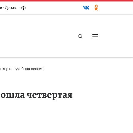
иаДом»
Search
Меню
твертая учебная сессия
рошла четвертая