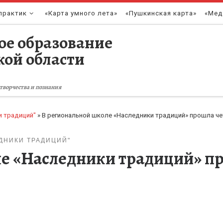
практик
«Карта умного лета»
«Пушкинская карта»
«Мед
ое образование
кой области
творчества и познания
и традиций"
»
В региональной школе «Наследники традиций» прошла че
ДНИКИ ТРАДИЦИЙ"
е «Наследники традиций» п