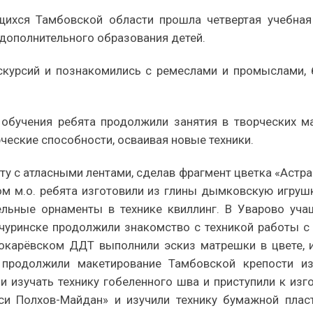
щихся Тамбовской области прошла четвертая учебная
дополнительного образования детей.
кскурсий и познакомились с ремеслами и промыслами,
 обучения ребята продолжили занятия в творческих ма
ческие способности, осваивая новые техники.
у с атласными лентами, сделав фрагмент цветка «Астра»
м м.о. ребята изготовили из глины дымковскую игруш
льные орнаменты в технике квиллинг. В Уварово учащ
чуринске продолжили знакомство с техникой работы с
 Токарёвском ДДТ выполнили эскиз матрешки в цвете, 
продолжили макетирование Тамбовской крепости из
и изучать технику гобеленного шва и приступили к из
и Полхов-Майдан» и изучили технику бумажной плас