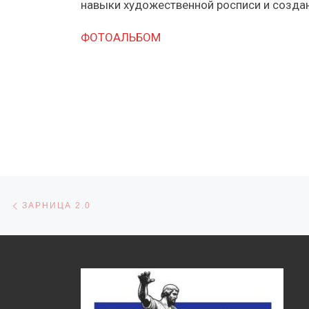
навыки художественной росписи и создан
ФОТОАЛЬБОМ
Навигация по записям
Предыдущая запись
ЗАРНИЦА 2.0