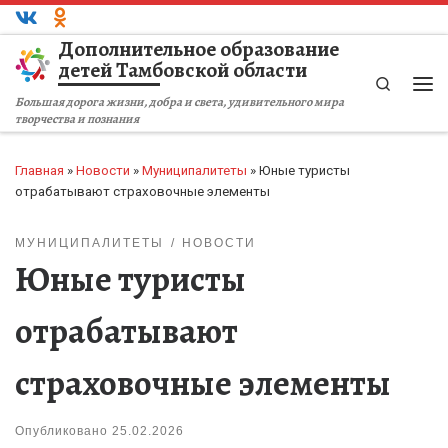
Перейти к содержимому
Дополнительное образование
детей Тамбовской области
Search
Ме
Большая дорога жизни, добра и света, удивительного мира
творчества и познания
Главная
»
Новости
»
Муниципалитеты
»
Юные туристы
отрабатывают страховочные элементы
МУНИЦИПАЛИТЕТЫ
НОВОСТИ
Юные туристы
отрабатывают
страховочные элементы
Опубликовано
25.02.2026