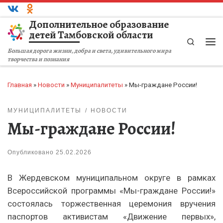
Перейти к содержимому
Дополнительное образование
детей Тамбовской области
Search
Ме
Большая дорога жизни, добра и света, удивительного мира
творчества и познания
Главная
»
Новости
»
Муниципалитеты
»
Мы-граждане России!
МУНИЦИПАЛИТЕТЫ
НОВОСТИ
Мы-граждане России!
Опубликовано
25.02.2026
В Жердевском муниципальном округе в рамках
Всероссийской программы «Мы-граждане России!»
состоялась торжественная церемония вручения
паспортов активистам «Движение первых»,