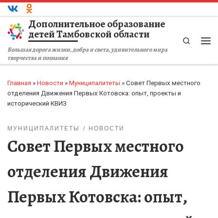
Перейти к содержимому
Дополнительное образование
детей Тамбовской области
Search
Ме
Большая дорога жизни, добра и света, удивительного мира
творчества и познания
Главная
»
Новости
»
Муниципалитеты
»
Совет Первых местного
отделения Движения Первых Котовска: опыт, проекты и
исторический КВИЗ
МУНИЦИПАЛИТЕТЫ
НОВОСТИ
Совет Первых местного
отделения Движения
Первых Котовска: опыт,