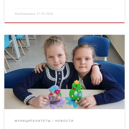
Опубликовано
17.03.2026
Весна вступает в свои права, настроение — готовить подарки
родным и близким, делиться радостью цветочных мотивов.
Учащиеся студии «Кружевница» Центра развития творчества
детей и юношества […]
МУНИЦИПАЛИТЕТЫ
НОВОСТИ