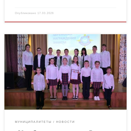
Опубликовано
17.03.2026
В МБОУ ДО «Дом детского творчества» состоялась
торжественная церемония вручения значков «Юный
путешественник России» обучающимся объединения «Юный
турист». Значками отметила наших ребят ТОГБОУ ДО
«Областная […]
МУНИЦИПАЛИТЕТЫ
НОВОСТИ