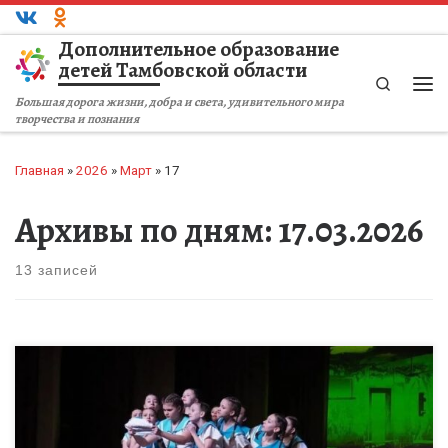
Перейти к содержимому
Дополнительное образование
детей Тамбовской области
Search
Ме
Большая дорога жизни, добра и света, удивительного мира
творчества и познания
Главная
»
2026
»
Март
»
17
Архивы по дням:
17.03.2026
13 записей
Незабываемым творческим событием стал региональный