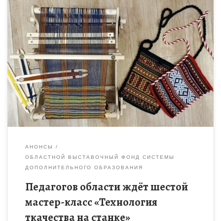
24 марта 2026 года на базе Тамбовского областного
государственного бюджетного образовательного
учреждения дополнительного образования «Центр развития
творчества детей и юношества» состоится шестой мастер-
класс по декоративно-прикладному […]
АНОНСЫ
ОБЛАСТНОЙ ВЫСТАВОЧНЫЙ ФОНД СИСТЕМЫ
ДОПОЛНИТЕЛЬНОГО ОБРАЗОВАНИЯ
Педагогов области ждёт шестой
мастер-класс «Технология
ткачества на станке»