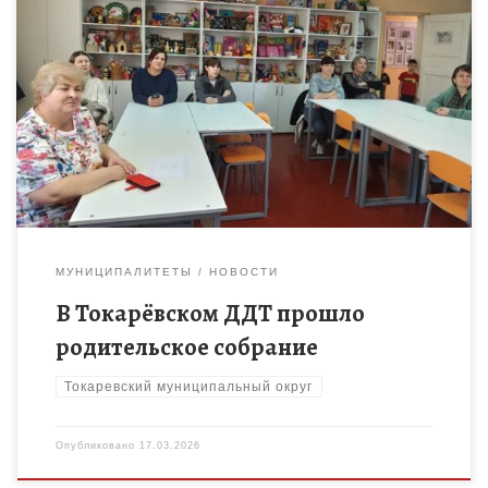
В Токарёвском Доме детского творчества прошло
родительское собрание на тему: «Родительские послания: как
наши слова формируют судьбу ребенка». Слово – это
огромная сила. Порой люди […]
МУНИЦИПАЛИТЕТЫ
НОВОСТИ
В Токарёвском ДДТ прошло
родительское собрание
Токаревский муниципальный округ
Опубликовано
17.03.2026