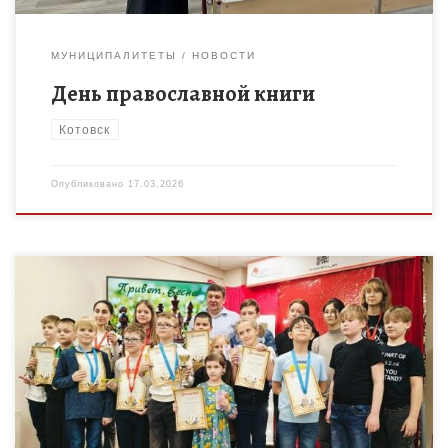
МУНИЦИПАЛИТЕТЫ
НОВОСТИ
День православной книги
Котовск
Опубликовано
17.03.2026
В воскресенье, 15 марта 2026 года, в Тамбове прошел
шахматный турнир «Привет, Весна!». Состязание собрало
юных любителей шахмат и подарило участникам массу ярких
эмоций и […]