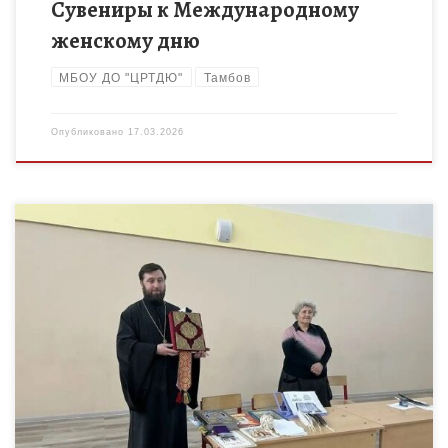
Сувениры к Международному
женскому дню
МБОУ ДО "ЦРТДЮ"
Тамбов
Опубликовано
17.03.2026
Завяжи узелок на память — 14 марта День православной
книги! На мероприятии, посвященном этому празднику,
которое состоялось 16 марта в актовом зале СОШ №3 с […]