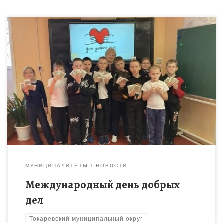
15 марта во всем мире отмечается Международный день
добрых дел – праздник, который призван напомнить людям о
важности доброты, взаимопомощи и поддержки
окружающих. Добрые поступки […]
МУНИЦИПАЛИТЕТЫ
НОВОСТИ
Международный день добрых
дел
Токаревский муниципальный округ