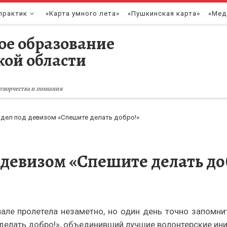
практик
«Карта умного лета»
«Пушкинская карта»
«Мед
ое образование
кой области
творчества и познания
дел под девизом «Спешите делать добро!»
 девизом «Спешите делать до
але пролетела незаметно, но один день точно запомни
делать добро!», объединивший лучшие волонтерские ин