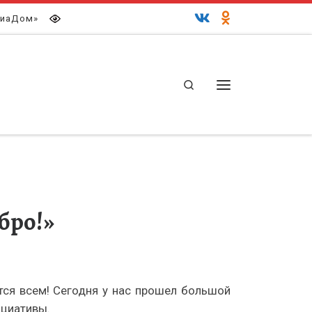
иаДом»
Search
Меню
бро!»
тся всем! Сегодня у нас прошел большой
ициативы.