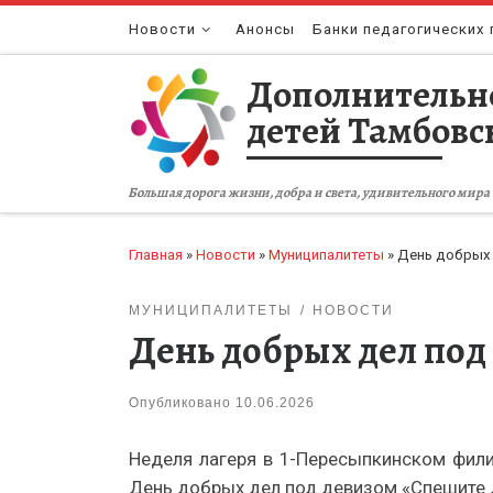
Перейти к содержимому
Новости
Анонсы
Банки педагогических 
Дополнительн
детей Тамбовс
Большая дорога жизни, добра и света, удивительного мира 
Главная
»
Новости
»
Муниципалитеты
»
День добрых 
МУНИЦИПАЛИТЕТЫ
НОВОСТИ
День добрых дел под
Опубликовано
10.06.2026
Неделя лагеря в 1-Пересыпкинском фили
День добрых дел под девизом «Спешите 