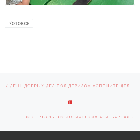
Котовск
Навигация по записям
Предыдущая запись
ДЕНЬ ДОБРЫХ ДЕЛ ПОД ДЕВИЗОМ «СПЕШИТЕ ДЕЛАТЬ ДОБРО!»
ОБРАТНО К СПИСКУ ЗАПИ
С
ФЕСТИВАЛЬ ЭКОЛОГИЧЕСКИХ АГИТБРИГАД