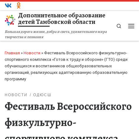
Перейти к содержимому
Дополнительное образование
детей Тамбовской области
Search
Ме
Большая дорога жизни, добра и света, удивительного мира
творчества и познания
Главная
»
Новости
»
Фестиваль Всероссийского физкультурно-
спортивного комплекса «Готов к труду и обороне» (ГТО) среди
обучающихся и воспитанников общеобразовательных
организаций, реализующих адаптированную образовательную
программу
НОВОСТИ
ОДЮСШ
Фестиваль Всероссийского
физкультурно-
спортивного комплекса