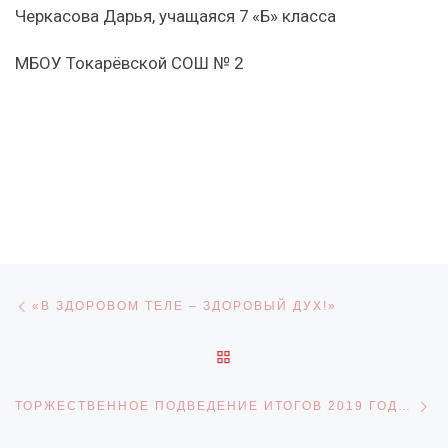
Черкасова Дарья, учащаяся 7 «Б» класса
МБОУ Токарёвской СОШ № 2
Навигация по записям
Предыдущая запись
«В ЗДОРОВОМ ТЕЛЕ – ЗДОРОВЫЙ ДУХ!»
ОБРАТНО К СПИСКУ ЗАПИ
С
ТОРЖЕСТВЕННОЕ ПОДВЕДЕНИЕ ИТОГОВ 2019 ГОДА В СФЕРЕ АДАПТИВНОЙ ФИЗИЧЕСКОЙ КУЛЬТУРЫ И СПОРТА