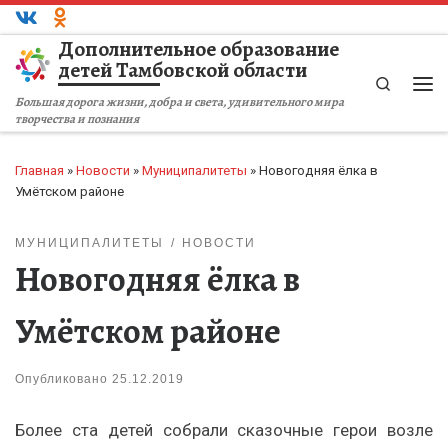
Перейти к содержимому
Дополнительное образование
детей Тамбовской области
Search
Ме
Большая дорога жизни, добра и света, удивительного мира
творчества и познания
Главная
»
Новости
»
Муниципалитеты
»
Новогодняя ёлка в
Умётском районе
МУНИЦИПАЛИТЕТЫ
НОВОСТИ
Новогодняя ёлка в
Умётском районе
Опубликовано
25.12.2019
Более ста детей собрали сказочные герои возле