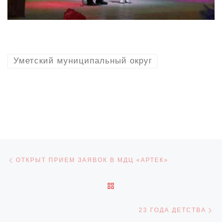
Уметский муниципальный округ
Навигация по записям
Предыдущая запись
ОТКРЫТ ПРИЕМ ЗАЯВОК В МДЦ «АРТЕК»
ОБРАТНО К СПИСКУ ЗАПИ
С
23 ГОДА ДЕТСТВА