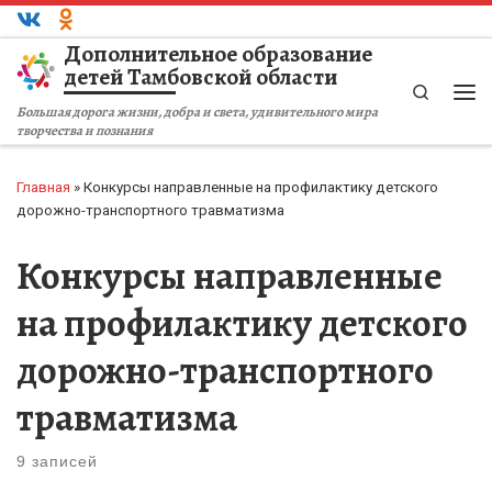
Перейти к содержимому
Дополнительное образование
детей Тамбовской области
Search
Ме
Большая дорога жизни, добра и света, удивительного мира
творчества и познания
Главная
»
Конкурсы направленные на профилактику детского
дорожно-транспортного травматизма
Конкурсы направленные
на профилактику детского
дорожно-транспортного
травматизма
9 записей