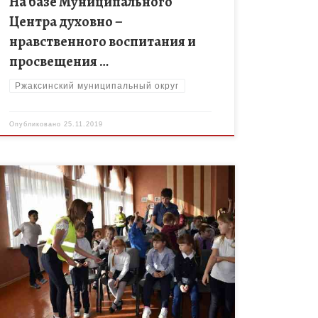
На базе Муниципального
Центра духовно –
нравственного воспитания и
просвещения …
Ржаксинский муниципальный округ
Опубликовано
25.11.2019
В рамках Всемирного дня памяти жертв дорожно-
транспортных происшествий. В целях привлечения
внимания общественности к проблемам,
связанным с обеспечением безопасности
дорожного движения, снижением смертности и
травматизма […]