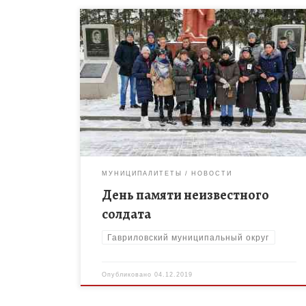
3 декабря во всех школах Гавриловского района
прошел День памяти неизвестного солдата. День
Неизвестного солдата — памятная дата в России, с
2014 года отмечаемая ежегодно […]
МУНИЦИПАЛИТЕТЫ
НОВОСТИ
День памяти неизвестного
солдата
Гавриловский муниципальный округ
Опубликовано
04.12.2019