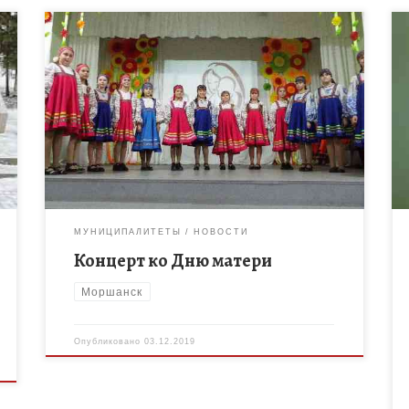
В МБОУ ДО «Центр дополнительного образования
для детей» 28 и 29 ноября прошли концерты
посвящённые Дню матери. Участниками стали
учащиеся вокальных и танцевальных объединений
Центра. […]
МУНИЦИПАЛИТЕТЫ
НОВОСТИ
Концерт ко Дню матери
Моршанск
Опубликовано
03.12.2019