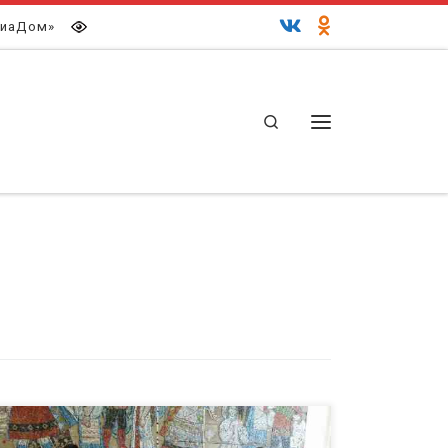
иаДом»
Search
Меню