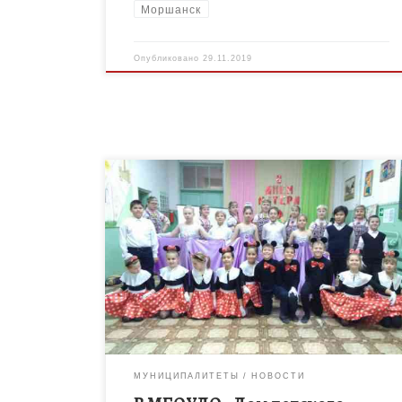
Моршанск
Опубликовано
29.11.2019
25 ноября 2019 года в МБОУДО «Дом детского
творчества» Уметского района прошел праздник,
посвященный Дню матери. Ребята для своих
мамочек подготовили праздничный концерт. Дети
пели […]
МУНИЦИПАЛИТЕТЫ
НОВОСТИ