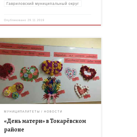
Гавриловский муниципальный округ
Опубликовано
29.11.2019
В минувшее воскресенье вся страна отмечала
замечательный праздник «День матери». В
Токарёвском районе прошли разнообразные
мероприятия, посвященные этому дню. 24 ноября
в МБОУ ДО «Токарёвском […]
МУНИЦИПАЛИТЕТЫ
НОВОСТИ
«День матери» в Токарёвском
районе