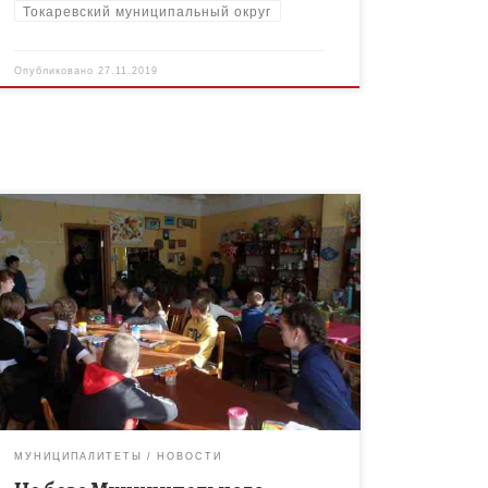
Токаревский муниципальный округ
Опубликовано
27.11.2019
В целях привлечения внимания общества к
вопросам материнства и детства, повышения
общественного статуса многодетных семей,
формирования ценностных ориентаций у детей на
добро и мир 22 […]
МУНИЦИПАЛИТЕТЫ
НОВОСТИ