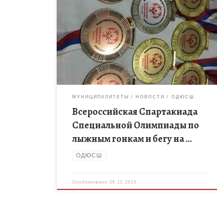
С 1 по 5 декабря в городе Бердске Новосибирской
области прошла Всероссийская Спартакиада
Специальной Олимпиады по лыжным гонкам и бегу
на снегоступах. В 2019 году […]
МУНИЦИПАЛИТЕТЫ
НОВОСТИ
ОДЮСШ
Всероссийская Спартакиада
Специальной Олимпиады по
лыжным гонкам и бегу на …
ОДЮСШ
Опубликовано
06.12.2019