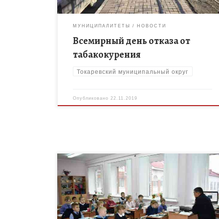
МУНИЦИПАЛИТЕТЫ
НОВОСТИ
Всемирный день отказа от
табакокурения
Токаревский муниципальный округ
Опубликовано
22.11.2019
Начальник РЭО ОГИБДД МОМВД России
Мордовский в р.п. Мордово Собаев Г.Н. провел 20
ноября в МБОУ Токарёвской СОШ № 2