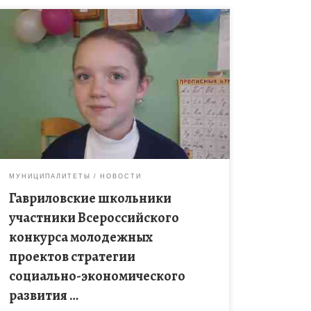
С 01.10. 19 — 22.11. 19 — был проведен заочный
этап Всероссийского конкурса молодежных
проектов стратегии социально-экономического
развития. «Россия 2035». Задачи конкурса
заключается в выработке […]
МУНИЦИПАЛИТЕТЫ
НОВОСТИ
Гавриловские школьники
участники Всероссийского
конкурса молодежных
проектов стратегии
социально-экономического
развития …