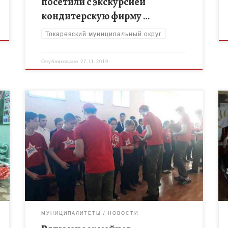
посетили с экскурсией
кондитерскую фирму …
Токаревский муниципальный округ
Опубликовано
27.11.2019
22 ноября 2019 года в МБОУ 2-Гавриловской СОШ
состоялась торжественная церемония посвящения
учащихся 5-х классов в ряды Всероссийского
детско-юношеского военно-патриотического
общественного движения «ЮНАРМИЯ». В ней […]
МУНИЦИПАЛИТЕТЫ
НОВОСТИ