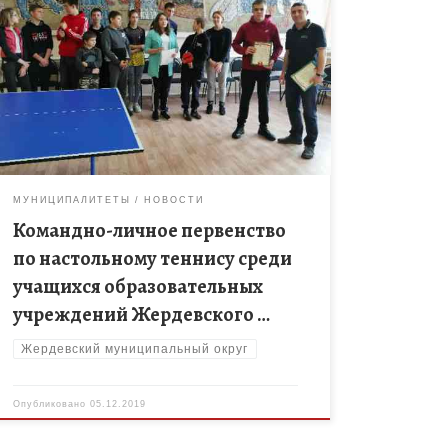
4 декабря 2019 года на базе МБОУ ДО
Жердевского ДДТ прошло командно-личное
первенство по настольному теннису среди
учащихся образовательных учреждений
Жердевского района. В первенстве приняли […]
МУНИЦИПАЛИТЕТЫ
НОВОСТИ
Командно-личное первенство
по настольному теннису среди
учащихся образовательных
учреждений Жердевского …
Жердевский муниципальный округ
Опубликовано
05.12.2019