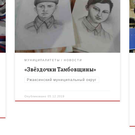
В целях выявления, развития и поддержки
талантливых, одарённых детей 4 декабря 2019
года на базе МБОУ ДО «Дом детского творчества
им. Героя Советского Союза […]
МУНИЦИПАЛИТЕТЫ
НОВОСТИ
«Звёздочки Тамбовщины»
Ржаксинский муниципальный округ
Опубликовано
05.12.2019