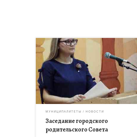
На базе МБОУ ДО «Центр дополнительного
образования для детей» 27 ноября прошло
заседание городского родительского Совета. В
мероприятие приняли участие руководители
муниципальных образовательных организаций,
заместители […]
МУНИЦИПАЛИТЕТЫ
НОВОСТИ
Заседание городского
родительского Совета