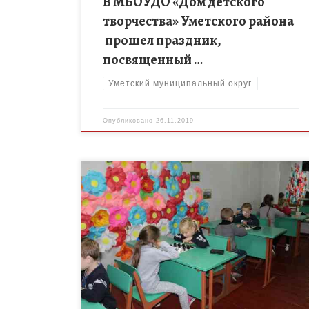
В МБОУДО «Дом детского
творчества» Уметского района
прошел праздник,
посвященный …
Уметский муниципальный округ
Опубликовано
26.11.2019
В Токарёвском Доме детского творчества
завершился турнир по шашкам осень-2019.
Дошкольники соревновались на протяжение двух
недель с 5 по 20 ноября. И 20 ноября определилис
[…]