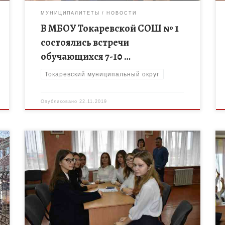
МУНИЦИПАЛИТЕТЫ
НОВОСТИ
В МБОУ Токаревской СОШ № 1
состоялись встречи
обучающихся 7-10 …
Токаревский муниципальный округ
Опубликовано
22.11.2019
В Токаревском актовом зале прошло мероприятие
с участием представителей Администрации района
и Регионального центра финансовой грамотности.
Специалист данного центра провела с
обучающимися 10-11 классов квест […]