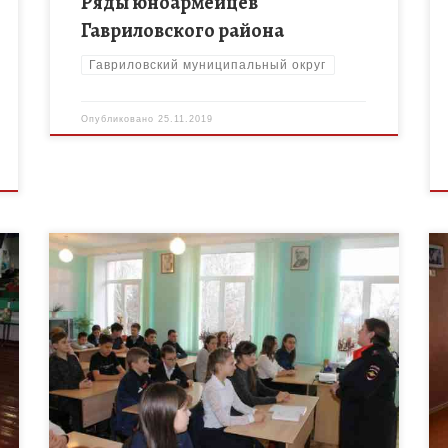
Ряды юноармейцев
Гавриловского района
Гавриловский муниципальный округ
Опубликовано
25.11.2019
В рамках межведомственной комплексной
оперативно – профилактической операции «Дети
России -2019» в период с 15 по 18 ноября в МБОУ
ь
Токаревской СОШ № 1 состоялись […]