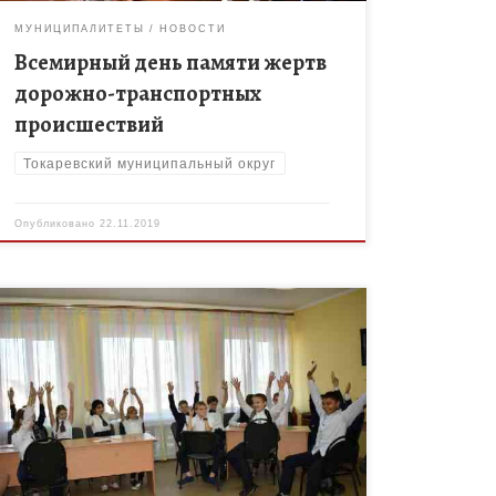
МУНИЦИПАЛИТЕТЫ
НОВОСТИ
Всемирный день памяти жертв
дорожно-транспортных
происшествий
Токаревский муниципальный округ
Опубликовано
22.11.2019
В период с 11 до 20 ноября в Токарёвском районе
МБОУ Токарёвской СОШ № 2 проходила акция
«Сообщи где торгуют смертью». В данный период,
в […]