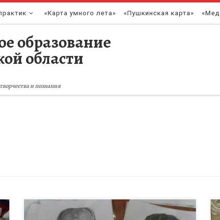
практик
«Карта умного лета»
«Пушкинская карта»
«Мед
ое образование
кой области
творчества и познания