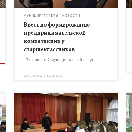
МУНИЦИПАЛИТЕТЫ
НОВОСТИ
Квест по формированию
предпринимательской
компетенции у
старшеклассников
Токаревский муниципальный округ
Опубликовано
22.11.2019
В актовом зале МБОУ Токарёвской СОШ № 2
прошла встреча отца Василия и отца Виталия со
старшеклассниками. Встреча проходила в
формате диалога. Ребята задавали интересующие