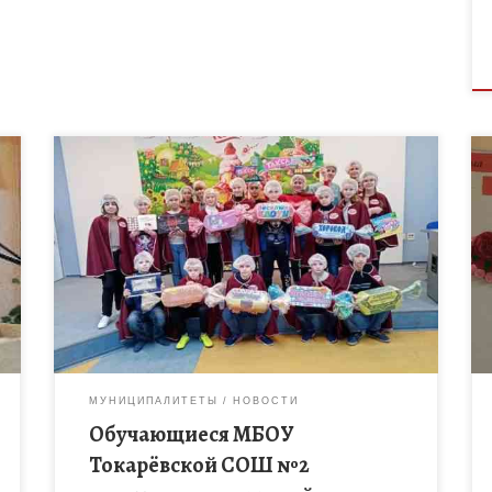
22 ноября обучающиеся МБОУ Токарёвской СОШ
№2 под руководством Комоловой О.В. посетили с
экскурсией кондитерскую фирму «ТАКФ» в г.
Тамбове Продукция этой кондитерской фабрики
известна […]
МУНИЦИПАЛИТЕТЫ
НОВОСТИ
Обучающиеся МБОУ
Токарёвской СОШ №2