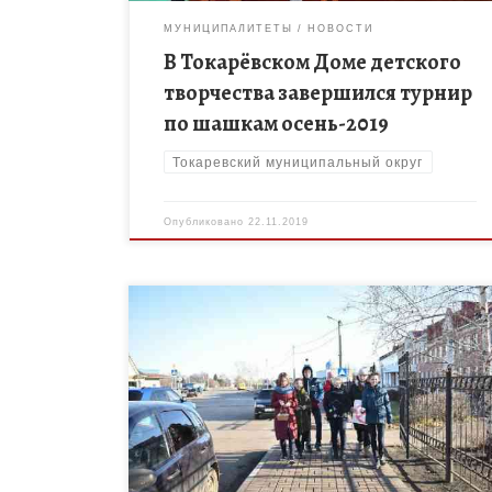
МУНИЦИПАЛИТЕТЫ
НОВОСТИ
В Токарёвском Доме детского
творчества завершился турнир
по шашкам осень-2019
Токаревский муниципальный округ
Опубликовано
22.11.2019
15 ноября — Всемирный день отказа от
табакокурения! В этот день волонтерский отряд
МБОУ Токарёвская СОШ №2 «Рука в руке» провел
акцию «Конфета за сигарету» […]