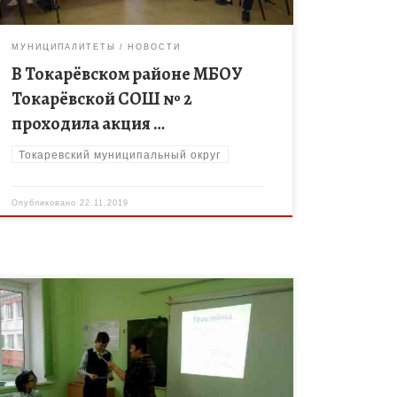
МУНИЦИПАЛИТЕТЫ
НОВОСТИ
В Токарёвском районе МБОУ
Токарёвской СОШ № 2
проходила акция …
Токаревский муниципальный округ
Опубликовано
22.11.2019
20 ноября — Всемирный день ребенка. Дети — это
большое счастье! Дети приносят ощущение
счастья. Жизнь, заполненная серыми буднями —
становится праздничным фейерверком. Ребенок