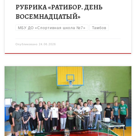
РУБРИКА «РАТИБОР. ДЕНЬ
ВОСЕМНАДЦАТЫЙ»
МБУ ДО «Спортивная школа №7»
Тамбов
Опубликовано
24.06.2026
23 июня 2026 года на территории Ржаксинского
муниципального в рамках масштабного военно-
патриотического фестиваля, направленного на
формирование интереса к спортивной, военной,
исторической и творческой тематике через […]