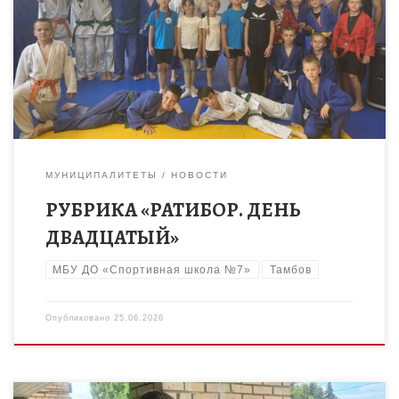
привычной зарядки ребята окунулись в атмосферу русских
народных традиций. Разминка в русском народном стиле
стала не просто […]
МУНИЦИПАЛИТЕТЫ
НОВОСТИ
РУБРИКА «РАТИБОР. ДЕНЬ
ДВАДЦАТЫЙ»
МБУ ДО «Спортивная школа №7»
Тамбов
Опубликовано
25.06.2026