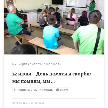
22 июня 2026 года, в стенах МБОУДО «Центр детского
творчества» состоялось важное мероприятие, посвященное
Дню памяти и скорби. Организатором выступил педагог
дополнительного образования Дементьева Д.В. […]
МУНИЦИПАЛИТЕТЫ
НОВОСТИ
22 июня – День памяти и скорби:
мы помним, мы …
Сосновский муниципальный округ
Опубликовано
23.06.2026