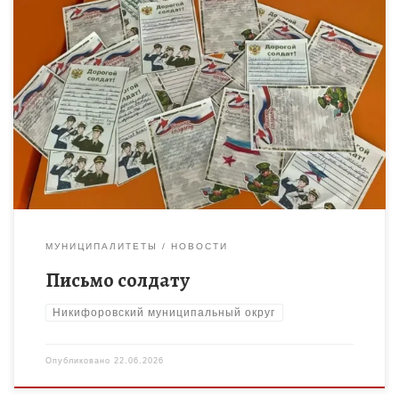
Педагоги МБОУ ДО «Дом творчества» Никифоровского МО
совместно с представителями первичного отделения
Движения Первых МБОУ ДО «Дом творчества» провели
патриотическое мероприятие для воспитанников ЛДП
«Орлёнок» […]
МУНИЦИПАЛИТЕТЫ
НОВОСТИ
Письмо солдату
Никифоровский муниципальный округ
Опубликовано
22.06.2026