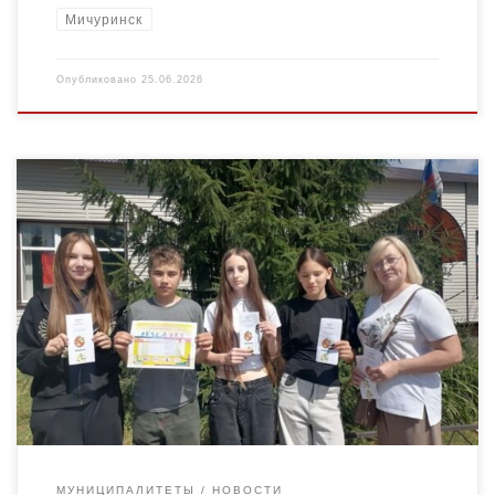
Мичуринск
Опубликовано
25.06.2026
Всемирный день борьбы с наркотиками — это не просто дата
в календаре. Это напоминание о том, что проблема касается
каждого из нас. Наркотики овладевают
несовершеннолетними […]
МУНИЦИПАЛИТЕТЫ
НОВОСТИ