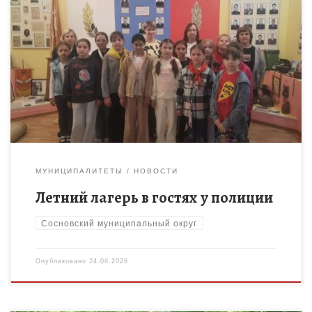
Ребята, посещающие Сосновский школьный лагерь «Краски
детства», вместе с руководителем МОП «Подросток и
общество» Е.В. Ожогиной побывали на экскурсии в полиции.
Что же там было: О […]
МУНИЦИПАЛИТЕТЫ
НОВОСТИ
Летний лагерь в гостях у полиции
Сосновский муниципальный округ
Опубликовано
24.06.2026