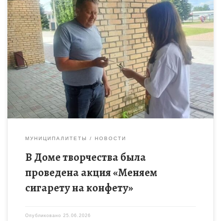
Перед участниками акции была поставлена цель — доказать,
что от одной конфеты можно получить больше удовольствия,
чем от одной выкуренной сигареты. Акция проходила весело
и […]
МУНИЦИПАЛИТЕТЫ
НОВОСТИ
В Доме творчества была
проведена акция «Меняем
сигарету на конфету»
Опубликовано
25.06.2026