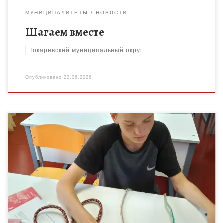
МУНИЦИПАЛИТЕТЫ
НОВОСТИ
Шагаем вместе
Токаревский муниципальный округ
Опубликовано
22.06.2026
Не раз туристическая команда «Шагаем вместе»
Токарёвского Дома детского творчества на деле
доказывала, что она действительно КОМАНДА.
Подтверждение этому – многочисленные дипломы и грамоты,
которые […]