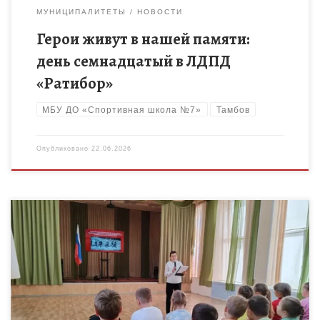
МУНИЦИПАЛИТЕТЫ
НОВОСТИ
Герои живут в нашей памяти:
день семнадцатый в ЛДПД
«Ратибор»
МБУ ДО «Спортивная школа №7»
Тамбов
Опубликовано
22.06.2026
22 июня – день, который навсегда останется в нашей памяти
как День памяти и скорби. В этот день в 1941 году началась
Великая Отечественная война, […]