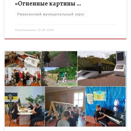
«Огненные картины …
Ржаксинский муниципальный округ
Опубликовано
22.06.2026
По традиции в июне палаточный лагерь «Шагаем вместе»
Токаревского Дома детского творчества отправляется в
поход. В этом году мы выбрали маршрут: р.п. Токаревка –
д.Чичерино […]