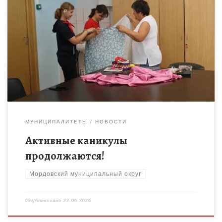
В Мордовском Доме детского творчества кипит творческая
жизнь! На каникулярной смене «Мода и специальность:
путешествие в мир дизайна одежды» ребята уже не просто
рисуют эскизы […]
МУНИЦИПАЛИТЕТЫ
НОВОСТИ
Активные каникулы
продолжаются!
Мордовский муниципальный округ
Опубликовано
22.06.2026