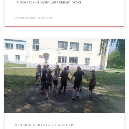
Сосновский муниципальный округ
Опубликовано
24.06.2026
Сегодня наш день в лагере «Ратибор» начался с беседы «Мои
друзья – витамины». Ребята узнали о значении витаминов для
здоровья, научились различать продукты, богатые
витаминами. […]
МУНИЦИПАЛИТЕТЫ
НОВОСТИ