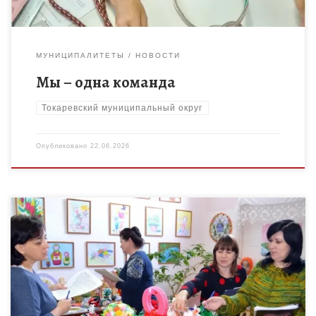
МУНИЦИПАЛИТЕТЫ
НОВОСТИ
Мы – одна команда
Токаревский муниципальный округ
Опубликовано
22.06.2026
С 2014 года в МБОУДО «Центр детского творчества»
функционировали, в среднем, 18-20 объединений в год.
Наряду с традиционными объединениями открывались
новые: «Школа актива» (Антимонова О.А.), […]