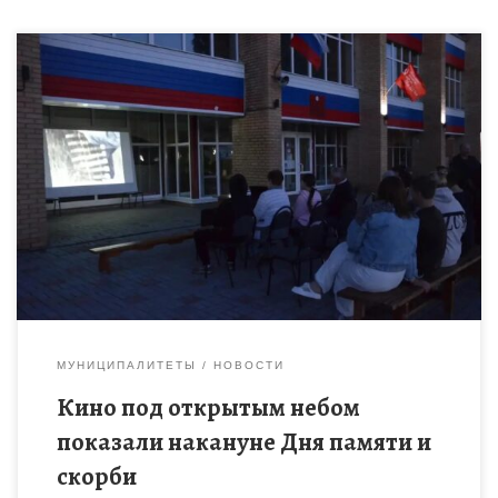
Дом детского творчества принял активное участие в
просмотре легендарного советского художественного
фильма «В бой идут одни старики». Кино под открытым
небом: «В бой идут одни […]
МУНИЦИПАЛИТЕТЫ
НОВОСТИ
Кино под открытым небом
показали накануне Дня памяти и
скорби