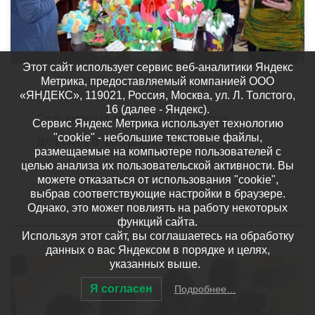
Этот сайт использует сервис веб-аналитики Яндекс
Метрика, предоставляемый компанией ООО
МУНИЦИПАЛИТЕТЫ
НОВОСТИ
«ЯНДЕКС», 119021, Россия, Москва, ул. Л. Толстого,
16 (далее - Яндекс).
Страницы истории Центра
Сервис Яндекс Метрика использует технологию
детского творчества
"cookie" - небольшие текстовые файлы,
размещаемые на компьютере пользователей с
целью анализа их пользовательской активности. Вы
Сосновский муниципальный округ
можете отказаться от использования "cookie",
выбрав соответствующие настройки в браузере.
Опубликовано
22.06.2026
Однако, это может повлиять на работу некоторых
функций сайта.
Используя этот сайт, вы соглашаетесь на обработку
данных о вас Яндексом в порядке и целях,
указанных выше.
Я согласен
Подробнее…