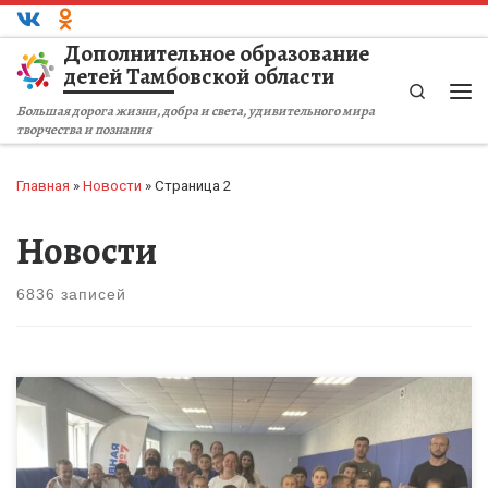
Перейти к содержимому
Дополнительное образование
детей Тамбовской области
Search
Ме
Большая дорога жизни, добра и света, удивительного мира
творчества и познания
Главная
»
Новости
»
Страница 2
Новости
6836 записей
Сегодня в ЛДПД «Ратибор» утро началось необычно: вместо