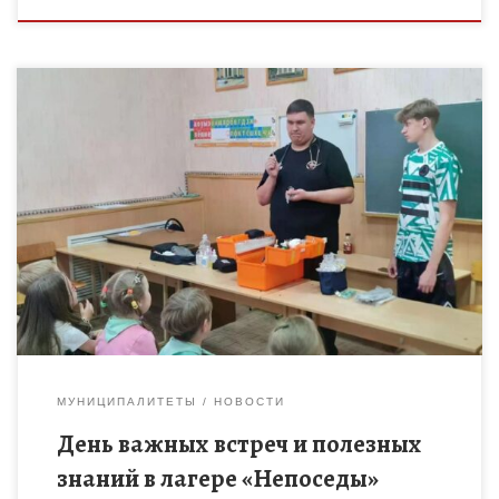
24 июня для ребят из лагеря дневного пребывания
«Непоседы» Центра детского творчества г.Мичуринска был
днем по-настоящему насыщенным и познавательным. К ним в
гости пришли два […]
МУНИЦИПАЛИТЕТЫ
НОВОСТИ
День важных встреч и полезных
знаний в лагере «Непоседы»