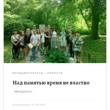
Мы чтим память героев войны в нашей стране. Их имена
носят улицы, площади, заводы, пароходы, планеры…
Обелиски и памятники им установлены в городах и селах. […]
МУНИЦИПАЛИТЕТЫ
НОВОСТИ
Над памятью время не властно
Мичуринск
Опубликовано
24.06.2026