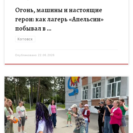
Огонь, машины и настоящие
герои: как лагерь «Апельсин»
побывал в …
Котовск
Опубликовано
22.06.2026
Сегодня в нашем лагере дневного пребывания «Апельсин»
прошло невероятно атмосферное и познавательное
мероприятие — путешествие «В мире подвижных игр народов
Поволжья»! Ребята разделились на команды […]