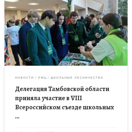
VIII Всероссийский съезд школьных лесничеств проходил на
базе детского оздоровительного центра «Левково»
Московской области в период с 29 сентября по 3 октября
2025 года. В […]
НОВОСТИ
РМЦ
ШКОЛЬНЫЕ ЛЕСНИЧЕСТВА
Делегация Тамбовской области
приняла участие в VIII
Всероссийском съезде школьных
…