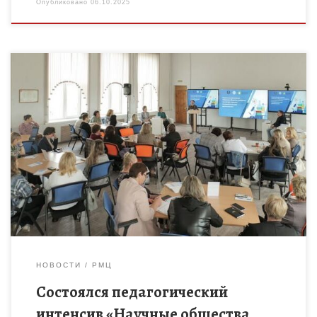
Опубликовано
06.10.2025
Педагогический интенсив «Научные общества учащихся как
ресурс развития исследовательской деятельности»
состоялся на базе ТОГБОУ ДО «Центр развития творчества
детей и юношества» 24 сентября 2025 года. […]
НОВОСТИ
РМЦ
Состоялся педагогический
интенсив «Научные общества