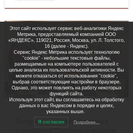
Этот сайт использует сервис веб-аналитики Яндекс
Метрика, предоставляемый компанией ООО
«ЯНДЕКС», 119021, Россия, Москва, ул. Л. Толстого,
16 (далее - Яндекс).
С 23 по 26 июня 2025 года в городе Нижний Новгород в
Сервис Яндекс Метрика использует технологию
рамках Всероссийского фестиваля детского и юношеского
"cookie" - небольшие текстовые файлы,
творчества «Хоровод традиций – 2025» прошёл
размещаемые на компьютере пользователей с
Всероссийский […]
целью анализа их пользовательской активности. Вы
можете отказаться от использования "cookie",
выбрав соответствующие настройки в браузере.
Однако, это может повлиять на работу некоторых
функций сайта.
Используя этот сайт, вы соглашаетесь на обработку
данных о вас Яндексом в порядке и целях,
НОВОСТИ
РМЦ
указанных выше.
Поздравляем юных мастеров и
Я согласен
Подробнее…
художников Тамбовской области