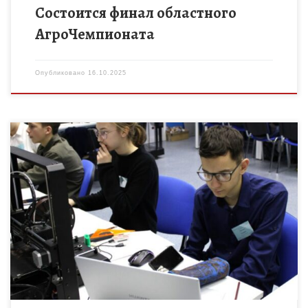
Состоится финал областного
АгроЧемпионата
Опубликовано
16.10.2025
Олимпиада состоится 7 и 8 ноября 2025 года на базе МАОУ
«Лицей №14 имени Заслуженного учителя Российской
Федерации А.М. Кузьмина» города Тамбова и направлена на
[…]