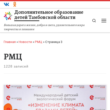
Перейти к содержимому
Дополнительное образование
детей Тамбовской области
Search
Ме
Большая дорога жизни, добра и света, удивительного мира
творчества и познания
Главная
»
Новости
»
РМЦ
»
Страница 3
РМЦ
1228 записей
Международный детский экологический форум «Изменение