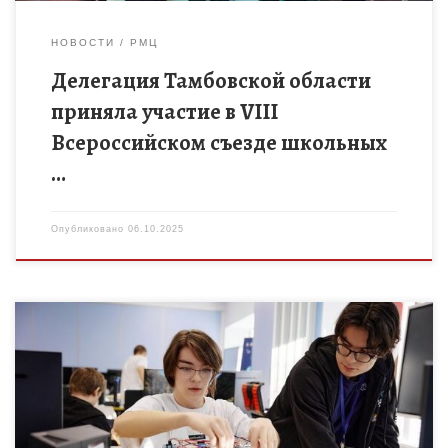
НОВОСТИ
РМЦ
Делегация Тамбовской области
приняла участие в VIII
Всероссийском съезде школьных
…
Опубликовано
06.10.2025
В текущем учебном году VII областной конкурс
конструкторской и изобретательской деятельности «Идеи
молодых – дорога в будущее» пройдет в период с 1 сентября