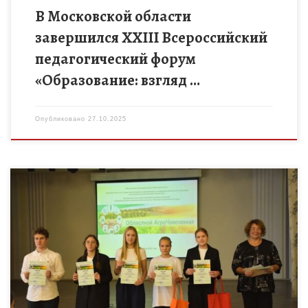
В Московской области
завершился XXIII Всероссийский
педагогический форум
«Образование: взгляд …
Опубликовано
27.10.2025
Финал областного АгроЧемпионата состоялся 24 октября
2025 года на базе Татановской школы Тамбовского
муниципального округа и объединил 15 команд юных
аграриев из Кирсановского, Мичуринского, Мордовского, […]