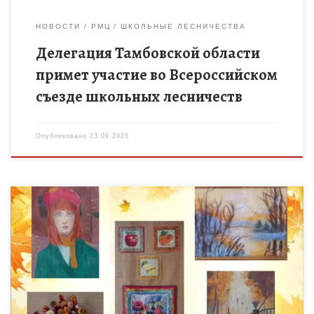
НОВОСТИ
РМЦ
ШКОЛЬНЫЕ ЛЕСНИЧЕСТВА
Делегация Тамбовской области
примет участие во Всероссийском
съезде школьных лесничеств
Опубликовано
23.09.2025
19 сентября 2025 года в рамках работы областного
выставочного фонда системы дополнительного образования
на базе ТОГБОУ ДО «Центр развития творчества детей и
юношества» открылась выставка […]