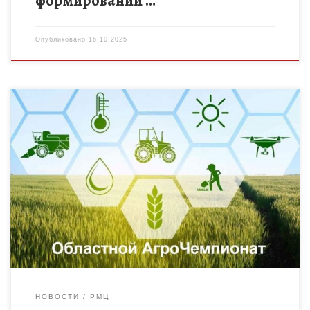
формировании …
Опубликовано
16.10.2025
Финал областного АгроЧемпионата состоится на базе
Татановской средней общеобразовательной школы 24
октября 2025 года. Мероприятие направлено на развитие у
школьников интеллектуально-творческих способностей и
интереса в […]
НОВОСТИ
РМЦ