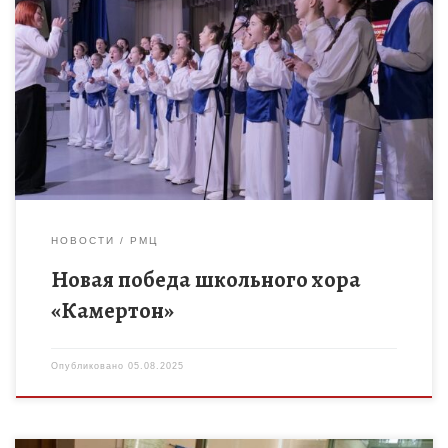
В Москве во Всероссийском хоровом обществе прошло
итоговое заседание жюри окружных этапов Всероссийского
фестиваля школьных хоров «Поют дети России». Объявлены
итоги, опубликован состав победителей. Тамбовскую […]
НОВОСТИ
РМЦ
Новая победа школьного хора
«Камертон»
Опубликовано
05.08.2025