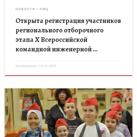
НОВОСТИ
РМЦ
Открыта регистрация участников
регионального отборочного
этапа X Всероссийской
командной инженерной …
Опубликовано
13.10.2025
Воспитанники Центра интеллектуального и творческого
развития ребёнка «УникУМ», а также юные инженеры и
программисты, занимающиеся по направлениям анимации и