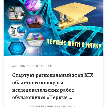
Конкурс направлен на активизацию творческой,
познавательной, исследовательской, изобретательской
деятельности обучающихся в различных областях науки.
Муниципальный этап конкурса завершился 24 октября 2025
года. Для участия в […]
АНОНСЫ
НОВОСТИ
РМЦ
Стартует региональный этап XIX
областного конкурса
исследовательских работ
обучающихся «Первые …
Отдел научно-технической и