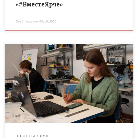
«#ВместеЯрче»
Опубликовано
08.10.2025
Чемпионат проводится с 6 по 31 октября 2025 года и
направлен на повышение мотивации обучающихся к научно-
техническому творчеству, выявление и поддержку
талантливой молодежи, продвижение практико-
ориентированных […]
НОВОСТИ
РМЦ