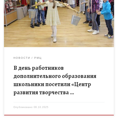
8 октября 2025 года в день работников дополнительного
образования учащиеся 1 класса МАОУ «Лицей №6» приняли
участие в этнографической игровой программе «Знакомство
с традициями русской […]
НОВОСТИ
РМЦ
В день работников
дополнительного образования
школьники посетили «Центр
развития творчества …
Опубликовано
08.10.2025