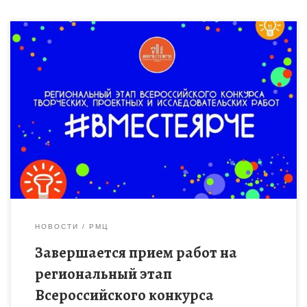
Региональный этап Всероссийского конкурса творческих,
проектных и исследовательских работ учащихся
«#ВместеЯрче» направлен на популяризацию среди детей и
молодёжи ценностей энергосбережения и
энергоэффективности, бережного отношения к […]
НОВОСТИ
РМЦ
Завершается прием работ на
региональный этап
Всероссийского конкурса