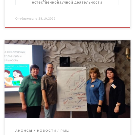
естественнонаучной деятельности
Опубликовано
28.10.2025
Форум проходил с 22 по 24 октября 2025 года в Московской
области и объединил педагогов из 71 населенного пункта
Российской Федерации. Мероприятие стало значимой
площадкой […]
АНОНСЫ
НОВОСТИ
РМЦ