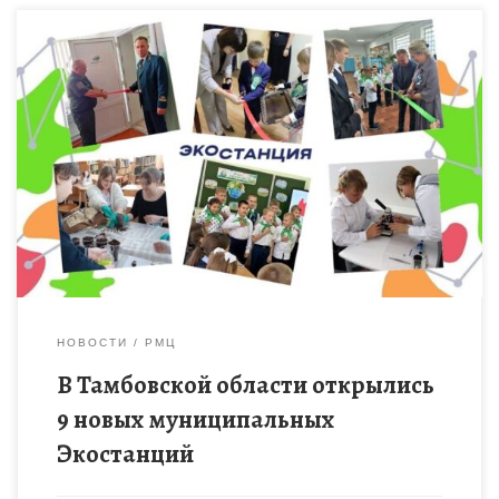
В образовательных организациях Бондарского,
Гавриловского, Знаменского, Моршанского, Мучкапского,
Никифоровского, Сампурского, Ржаксинского и Уваровского
муниципальных округов открылись муниципальные
Экостанции. Это событие стало финальным этапом
реализации программы […]
НОВОСТИ
РМЦ
В Тамбовской области открылись
9 новых муниципальных
Экостанций