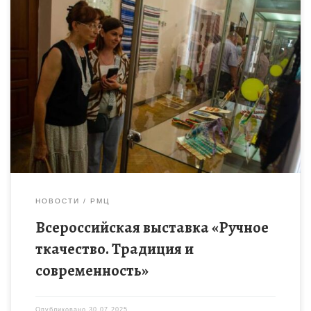
В Тaмбове прошла первaя всероссийская выстaвкa «Ручное
ткaчество трaдиция и современность» организованная
Ассоциацией «Гильдия ткaчей» в пaртнёрстве с проектом
«Возрождaя – сохраняем, сохрaнив – рaспрострняем» […]
НОВОСТИ
РМЦ
Всероссийская выставка «Ручное
ткачество. Традиция и
современность»
Опубликовано
30.07.2025