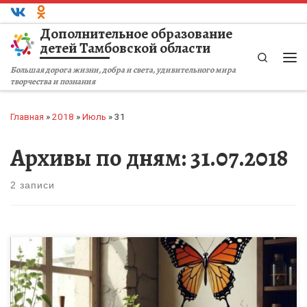
Перейти к содержимому
Дополнительное образование
детей Тамбовской области
Search
Ме
Большая дорога жизни, добра и света, удивительного мира
творчества и познания
Главная
»
2018
»
Июль
»
31
Архивы по дням:
31.07.2018
2 записи