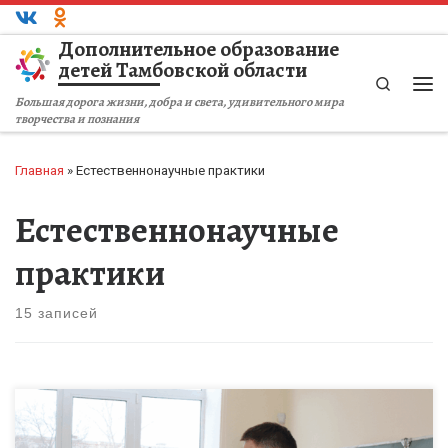
Перейти к содержимому
Дополнительное образование
детей Тамбовской области
Search
Ме
Большая дорога жизни, добра и света, удивительного мира
творчества и познания
Главная
»
Естественнонаучные практики
Естественнонаучные
практики
15 записей