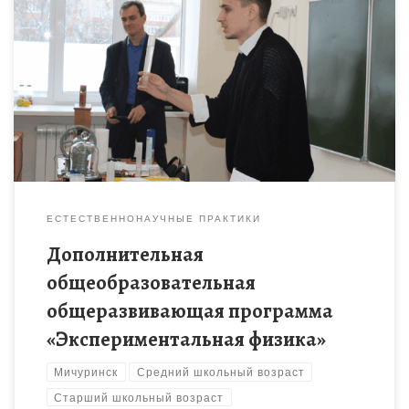
Программа «Экспериментальная физика» призвана научит
обучающихся применять физические знания на практике,
видеть и уметь объяснять физические явления и процессы
ЕСТЕСТВЕННОНАУЧНЫЕ ПРАКТИКИ
Дополнительная
общеобразовательная
общеразвивающая программа
«Экспериментальная физика»
Мичуринск
Средний школьный возраст
Старший школьный возраст